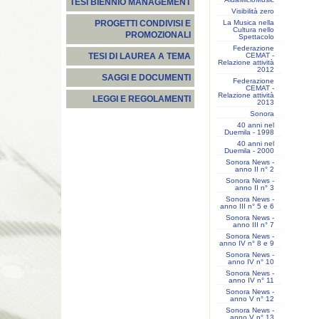
TESI BIENNIO MANAGEMENT
Visibilità zero
La Musica nella
PROGETTI CONDIVISI E
Cultura nello
PROMOZIONALI
Spettacolo
Federazione
CEMAT -
TESI DI LAUREA A TEMA
Relazione attività
2012
SAGGI E DOCUMENTI
Federazione
CEMAT -
Relazione attività
LEGGI E REGOLAMENTI
2013
Sonora
40 anni nel
Duemila - 1998
40 anni nel
Duemila - 2000
Sonora News -
anno II n° 2
Sonora News -
anno II n° 3
Sonora News -
anno III n° 5 e 6
Sonora News -
anno III n° 7
Sonora News -
anno IV n° 8 e 9
Sonora News -
anno IV n° 10
Sonora News -
anno IV n° 11
Sonora News -
anno V n° 12
Sonora News -
anno V n° 13