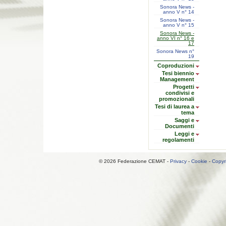
Sonora News -
anno V n° 14
Sonora News -
anno V n° 15
Sonora News -
anno VI n° 16 e
17
Sonora News n°
19
Coproduzioni
Tesi biennio
Management
Progetti
condivisi e
promozionali
Tesi di laurea a
tema
Saggi e
Documenti
Leggi e
regolamenti
© 2026 Federazione CEMAT -
Privacy
-
Cookie
-
Copyr