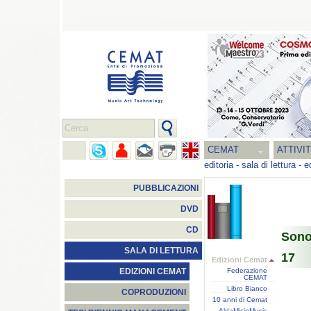
CEMAT
ATTIVI
editoria
-
sala di lettura
-
e
PUBBLICAZIONI
DVD
CD
Sono
SALA DI LETTURA
17
Edizioni Cemat
Federazione
EDIZIONI CEMAT
CEMAT
Libro Bianco
COPRODUZIONI
10 anni di Cemat
AldaMicioMusic