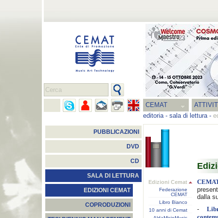
CEMAT
ATTIVI
editoria
-
sala di lettura
-
e
PUBBLICAZIONI
DVD
CD
Ediz
SALA DI LETTURA
CEMA
Edizioni Cemat
present
Federazione
EDIZIONI CEMAT
CEMAT
dalla s
Libro Bianco
COPRODUZIONI
-
Lib
10 anni di Cemat
contem
AldaMicioMusic