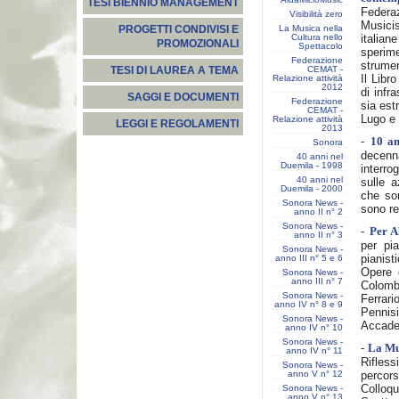
TESI BIENNIO MANAGEMENT
Federa
Visibilità zero
Musicis
La Musica nella
PROGETTI CONDIVISI E
Cultura nello
italia
PROMOZIONALI
Spettacolo
sperim
Federazione
strumen
CEMAT -
TESI DI LAUREA A TEMA
Il Libr
Relazione attività
2012
di infr
SAGGI E DOCUMENTI
Federazione
sia est
CEMAT -
Lugo e 
Relazione attività
LEGGI E REGOLAMENTI
2013
-
10 a
Sonora
decenn
40 anni nel
Duemila - 1998
interro
40 anni nel
sulle a
Duemila - 2000
che son
Sonora News -
sono re
anno II n° 2
Sonora News -
-
Per A
anno II n° 3
per pia
Sonora News -
pianist
anno III n° 5 e 6
Opere d
Sonora News -
anno III n° 7
Colomb
Sonora News -
Ferrar
anno IV n° 8 e 9
Pennisi
Sonora News -
Accade
anno IV n° 10
Sonora News -
-
La Mus
anno IV n° 11
Rifless
Sonora News -
anno V n° 12
percors
Colloq
Sonora News -
anno V n° 13