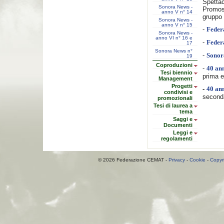
Spettac
Sonora News -
Promos
anno V n° 14
gruppo 
Sonora News -
anno V n° 15
-
Feder
Sonora News -
anno VI n° 16 e
-
Feder
17
Sonora News n°
-
Sonor
19
Coproduzioni
-
40 ann
Tesi biennio
prima e
Management
Progetti
-
40 ann
condivisi e
seconda
promozionali
Tesi di laurea a
tema
Saggi e
Documenti
Leggi e
regolamenti
© 2026 Federazione CEMAT -
Privacy
-
Cookie
-
Copyr