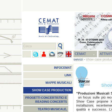
CEMAT
ATTIVI
servizi
-
show case produc
INFOCEMAT
LINK
MAPPE MUSICALI
Show
SHOW CASE PRODUCTION
“Produzioni Musicali
un focus sulle più rece
PROGETTI CONCERTISTICI E
Show Case propone le s
READING CONCERTS
installazioni, recente
qualità e successo. L’o
TEATRO MUSICALE,