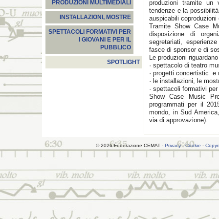
produzioni tramite un
PRODUZIONI MULTIMEDIALI
tendenze e la possibilit
INSTALLAZIONI, MOSTRE
auspicabili coproduzioni 
Tramite Show Case Mus
SPETTACOLI FORMATIVI PER
disposizione di orga
I GIOVANI E PER IL
segretariati, esperienz
PUBBLICO
fasce di sponsor e di sos
Le produzioni riguardano
SPOTLIGHT
· spettacolo di teatro mu
· progetti concertistic e
· le installazioni, le most
· spettacoli formativi per
Show Case Music Produ
programmati per il 201
mondo, in Sud America, s
via di approvazione).
© 2026 Federazione CEMAT -
Privacy
-
Cookie
-
Copyr