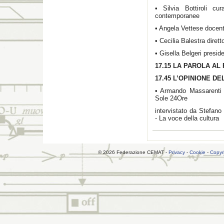
• Silvia Bottiroli cur
contemporanee
• Angela Vettese docent
• Cecilia Balestra diret
• Gisella Belgeri pres
17.15 LA PAROLA AL
17.45 L’OPINIONE D
• Armando Massarenti d
Sole 24Ore
intervistato da Stefan
- La voce della cultura
© 2026 Federazione CEMAT -
Privacy
-
Cookie
-
Copyr