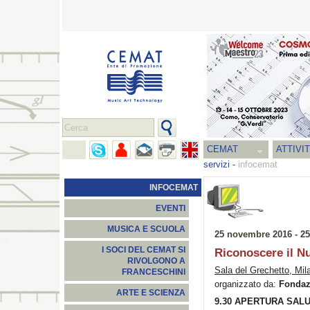
CEMAT
ATTIVI
servizi
-
infocemat
INFOCEMAT
EVENTI
MUSICA E SCUOLA
25 novembre 2016 - 25
I SOCI DEL CEMAT SI
Riconoscere il Nu
RIVOLGONO A
Sala del Grechetto, Mil
FRANCESCHINI
organizzato da:
Fondazi
ARTE E SCIENZA
9.30 APERTURA SALU