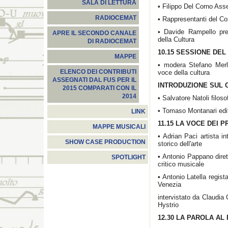
SALA DI LETTURA
• Filippo Del Corno Ass
RADIOCEMAT
• Rappresentanti del Co
• Davide Rampello pr
APRE IL SECONDO CANALE
della Cultura
DI RADIOCEMAT
10.15 SESSIONE DEL
MAPPE
• modera Stefano Merl
ELENCO DEI CONTRIBUTI
voce della cultura
ASSEGNATI DAL FUS PER IL
INTRODUZIONE SUL 
2015 COMPARATI CON IL
2014
• Salvatore Natoli filoso
• Tomaso Montanari edito
LINK
11.15 LA VOCE DEI 
MAPPE MUSICALI
• Adrian Paci artista i
SHOW CASE PRODUCTION
storico dell'arte
• Antonio Pappano diret
SPOTLIGHT
critico musicale
• Antonio Latella regist
Venezia
intervistato da Claudia C
Hystrio
12.30 LA PAROLA AL