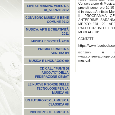
Conservatorio di Musica 
LIVE STREAMING VIDEO DA
previsti sono: ore 10.30
DI_STANZE 2012
è in piazza Annibale Mari
IL PROGRAMMA GE
CONVEGNO MUSICA E BENE
ANTEPRIME SARANN
COMUNE 2012
MERCOLEDÌ 29 APR
L'AUDITORIUM DEL '
MUSICA, ARTI E CREATIVITÀ
MORLACCHI'.
2011
CONTATTI:
MUSICA E SOCIETÀ 2010
https://www.facebook.c
PREMIO FARNESINA
iscrizioni ai 
SONORA 09
www.conservatorioperugi
musicali
MUSICA E LINGUAGGIO 09
CD CALL "PUNTI DI
ASCOLTO" DELLA
FEDERAZIONE CEMAT
LE NUOVE RISORSE DELLE
TECNOLOGIE PER LA
MUSICA 08
UN FUTURO PER LA MUSICA
CLASSICA 08
INCONTRI SULLA MUSICA