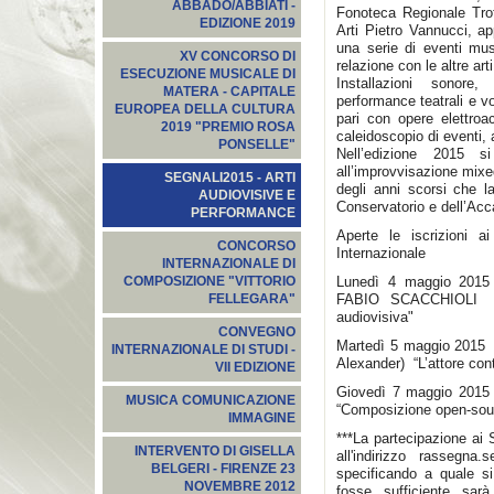
ABBADO/ABBIATI -
Fonoteca Regionale Trot
EDIZIONE 2019
Arti Pietro Vannucci, a
una serie di eventi mus
XV CONCORSO DI
relazione con le altre arti
ESECUZIONE MUSICALE DI
Installazioni sonore,
MATERA - CAPITALE
performance teatrali e v
EUROPEA DELLA CULTURA
pari con opere elettroa
2019 "PREMIO ROSA
caleidoscopio di eventi, 
PONSELLE"
Nell’edizione 2015 s
all’improvvisazione mix
SEGNALI2015‬ - ARTI
degli anni scorsi che las
AUDIOVISIVE E
Conservatorio e dell’Acc
PERFORMANCE
Aperte le iscrizioni 
CONCORSO
Internazionale
INTERNAZIONALE DI
Lunedì 4 maggio 201
COMPOSIZIONE "VITTORIO
FABIO SCACCHIOLI "Ma
FELLEGARA"
audiovisiva"
CONVEGNO
Martedì 5 maggio 201
INTERNAZIONALE DI STUDI -
Alexander) “L’attore co
VII EDIZIONE
Giovedì 7 maggio 2015
MUSICA COMUNICAZIONE
“Composizione open-sour
IMMAGINE
***La partecipazione ai 
INTERVENTO DI GISELLA
all'indirizzo
rassegna.s
BELGERI - FIRENZE 23
specificando a quale si
NOVEMBRE 2012
fosse sufficiente sarà