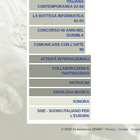
ITALIANA
CONTEMPORANEA 02-04
LA BOTTEGA INFORMATICA
02-03
CONCORSO 40 ANNI NEL
DUEMILA
COMUNICARE CON L'ARTE
99
ATTIVITÀ INTERNAZIONALI
COLLABORAZIONI E
PARTENARIATI
PATROCINI
FAVOLOSA MUSICA
SONORA
SIXE - SUONO ITALIANO PER
L'EUROPA
© 2026 Federazione CEMAT -
Privacy
-
Cookie
-
Copyr