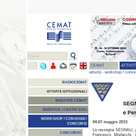
CEMAT
ATTIVI
attività
-
workshop / conveg
RADIOCEMAT
ATTIVITÀ ISTITUZIONALI
INIZIATIVE CEMAT
SEGN
INIZIATIVE / CENTRI SOCI
e Pe
WORKSHOP / CONVEGNI /
04-07 maggio 2015
CONCORSI
La rassegna SEGNALI, pr
CONCORSO
Francesco Morlacchi, 