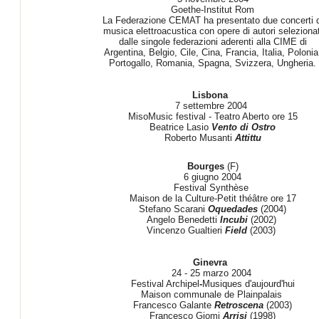
Goethe-Institut Rom
La Federazione CEMAT ha presentato due concerti d
musica elettroacustica con opere di autori selezionat
dalle singole federazioni aderenti alla CIME di
Argentina,
Belgio, Cile, Cina, Francia, Italia, Polonia
Portogallo, Romania, Spagna, Svizzera, Ungheria.
Lisbona
7 settembre 2004
MisoMusic festival - Teatro Aberto ore 15
Beatrice Lasio
Vento di Ostro
Roberto Musanti
Attittu
Bourges
(F)
6 giugno 2004
Festival Synthèse
Maison de la Culture-Petit théâtre ore 17
Stefano Scarani
Oquedades
(2004)
Angelo Benedetti
Incubi
(2002)
Vincenzo Gualtieri
Field
(2003)
Ginevra
24 - 25 marzo 2004
Festival Archipel
-
Musiques d'aujourd'hui
Maison communale de Plainpalais
Francesco Galante
Retroscena
(2003)
Francesco Giomi
Arrisi
(1998)