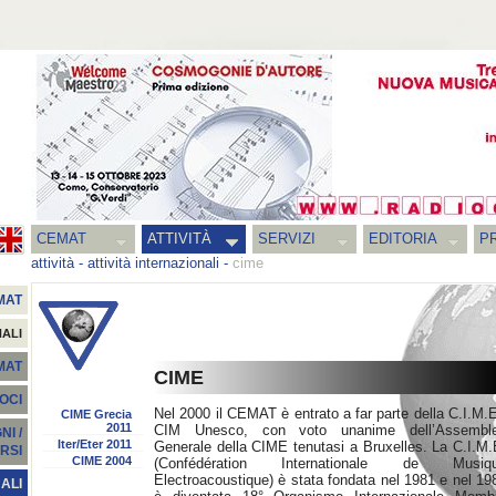
CEMAT
ATTIVITÀ
SERVIZI
EDITORIA
PR
attività
-
attività internazionali
-
cime
MAT
NALI
EMAT
CIME
SOCI
Nel 2000 il CEMAT è entrato a far parte della C.I.M.E
CIME Grecia
2011
CIM Unesco, con voto unanime dell’Assembl
I /
Iter/Eter 2011
Generale della CIME tenutasi a Bruxelles. La C.I.M.
RSI
CIME 2004
(Confédération Internationale de Musiq
Electroacoustique) è stata fondata nel 1981 e nel 19
ALI