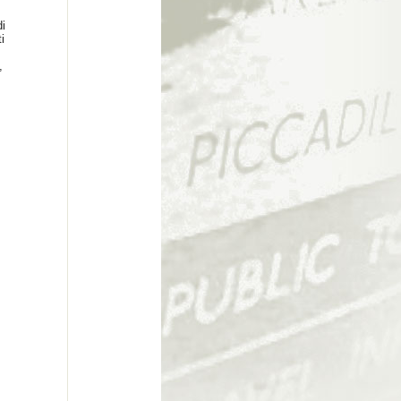
i
i
,