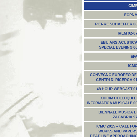
CIM
ECPN
PIERRE SCHAEFFER 0
IREM 02-0
EBU ARS ACUSTIC
SPECIAL EVENING 0
EF
ICM
CONVEGNO EUROPEO DE
CENTRI DI RICERCA 0
48 HOUR WEBCAST 0
XIII CIM COLLOQUI D
INFORMATICA MUSICALE 0
BIENNALE MUSICA D
ZAGABRIA 9
ICMC 2015 – CALL FO
WORKS AND PAPER
DEADLINE APPROACHIN