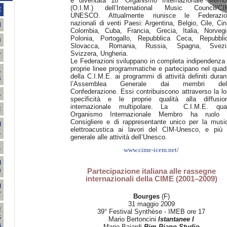
è diventata 18° Organismo Internazionale Memb
(O.I.M.) dell’International Music Council/CI
E
UNESCO. Attualmente riunisce le Federazio
nazionali di venti Paesi: Argentina, Belgio, Cile, Cin
M
Colombia, Cuba, Francia, Grecia, Italia, Norvegi
Polonia, Portogallo, Repubblica Ceca, Repubbli
8
Slovacca, Romania, Russia, Spagna, Svezi
Svizzera, Ungheria.
7
Le Federazioni sviluppano in completa indipendenza 
proprie linee programmatiche e partecipano nel quad
A
della C.I.M.E. ai programmi di attività definiti duran
6
l’Assemblea Generale dai membri del
Confederazione. Essi contribuiscono attraverso la lo
A
specificità e le proprie qualità alla diffusio
internazionale multipolare. La C.I.M.E. qua
C
Organismo Internazionale Membro ha ruolo 
Consigliere e di rappresentante unico per la musi
I
elettroacustica ai lavori del CIM-Unesco, e più 
1
generale alle attività dell’Unesco.
1
www.cime-icem.net/
I
Partecipazione italiana alle rassegne
0
internazionali della CIME (2001–2009)
I
7
Bourges
(F)
31 maggio 2009
R
39° Festival Synthèse - IMEB ore 17
S
Mario Bertoncini
Istantanee I
G
Mario Bajardi
Bjm Piano Studio