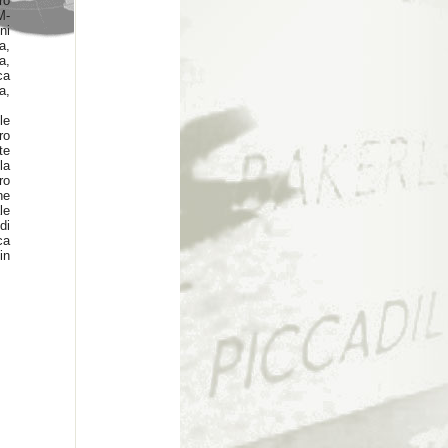
ro
M-
ni
a,
a,
ca
a,
le
ro
te
la
ro
ne
le
di
ca
in