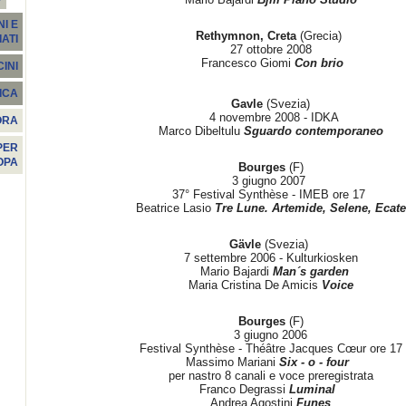
I E
Rethymnon, Creta
(Grecia)
ATI
27 ottobre 2008
Francesco Giomi
Con brio
INI
ICA
Gavle
(Svezia)
4 novembre 2008 - IDKA
ORA
Marco Dibeltulu
Sguardo contemporaneo
PER
OPA
Bourges
(F)
3 giugno 2007
37° Festival Synthèse - IMEB ore 17
Beatrice Lasio
Tre Lune. Artemide, Selene, Ecate
Gävle
(Svezia)
7 settembre 2006 - Kulturkiosken
Mario Bajardi
Man´s garden
Maria Cristina De Amicis
Voice
Bourges
(F)
3 giugno 2006
Festival Synthèse - Théâtre Jacques Cœur ore 17
Massimo Mariani
Six - o - four
per nastro 8 canali e voce preregistrata
Franco Degrassi
Luminal
Andrea Agostini
Funes