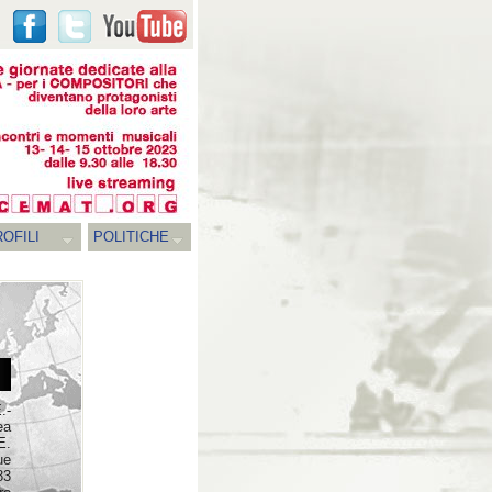
OFILI
POLITICHE
.-
ea
E.
ue
83