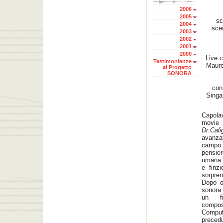
2006
2005
sc
2004
sce
2003
2002
2001
2000
Live 
Testimonianze
Mauro 
al Progetto
SONORA
con 
Singa
Capola
movie 
Dr.Cal
avanza
campo l
pensier
umana i
e finz
sorpren
Dopo ol
sonora 
un fi
compos
Comput
prece