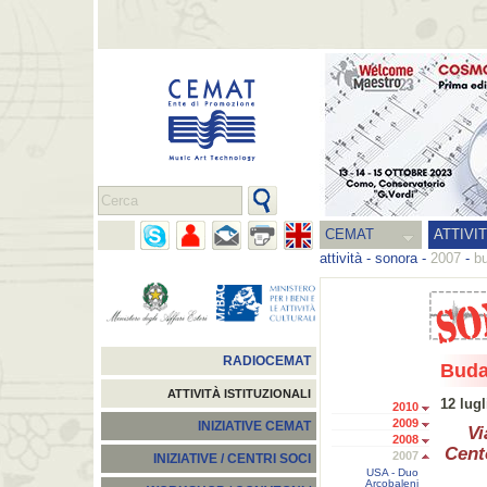
CEMAT
ATTIVI
attività
-
sonora
-
2007
-
bu
RADIOCEMAT
Buda
ATTIVITÀ ISTITUZIONALI
12 lug
2010
2009
INIZIATIVE CEMAT
Vi
2008
Cent
2007
INIZIATIVE / CENTRI SOCI
USA - Duo
Arcobaleni