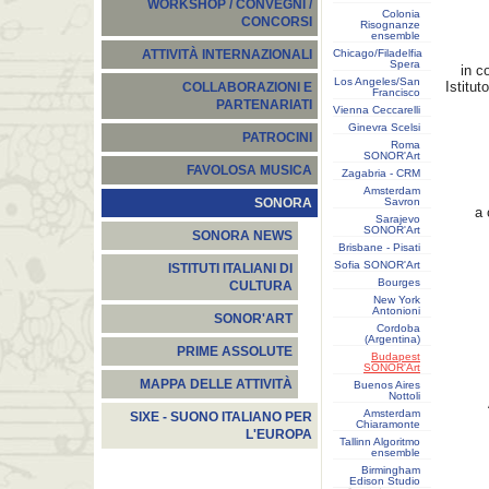
WORKSHOP / CONVEGNI /
Colonia
CONCORSI
Risognanze
ensemble
Chicago/Filadelfia
ATTIVITÀ INTERNAZIONALI
Spera
in c
Los Angeles/San
Istitut
COLLABORAZIONI E
Francisco
PARTENARIATI
Vienna Ceccarelli
Ginevra Scelsi
PATROCINI
Roma
SONOR'Art
FAVOLOSA MUSICA
Zagabria - CRM
Amsterdam
Savron
SONORA
a 
Sarajevo
SONOR'Art
SONORA NEWS
Brisbane - Pisati
Sofia SONOR'Art
ISTITUTI ITALIANI DI
Bourges
CULTURA
New York
Antonioni
SONOR'ART
Cordoba
(Argentina)
PRIME ASSOLUTE
Budapest
SONOR'Art
MAPPA DELLE ATTIVITÀ
Buenos Aires
Nottoli
Amsterdam
SIXE - SUONO ITALIANO PER
Chiaramonte
L'EUROPA
Tallinn Algoritmo
ensemble
Birmingham
Edison Studio