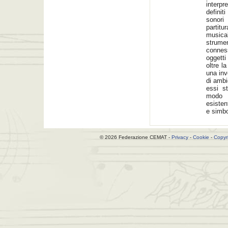
interpr
definiti
sonori 
partit
musical
strume
connes
oggetti
oltre l
una inv
di ambi
essi s
modo f
esisten
e simbo
© 2026 Federazione CEMAT -
Privacy
-
Cookie
-
Copyr