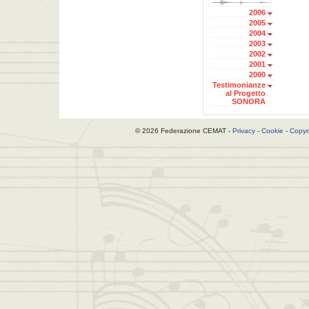
2006
2005
2004
2003
2002
2001
2000
Testimonianze
al Progetto
SONORA
© 2026 Federazione CEMAT -
Privacy
-
Cookie
-
Copyr