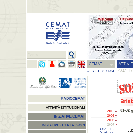
CEMAT
ATTIVI
attività
-
sonora
-
2007
-
br
RADIOCEMAT
Brisb
ATTIVITÀ ISTITUZIONALI
01-02 
2010
2009
INIZIATIVE CEMAT
2008
2007
INIZIATIVE / CENTRI SOCI
USA - Duo
Jud
Arcobaleni