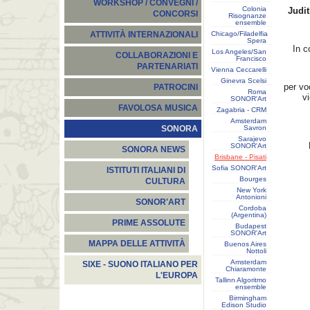
WORKSHOP / CONVEGNI /
Colonia
Judit
CONCORSI
Risognanze
ensemble
Chicago/Filadelfia
ATTIVITÀ INTERNAZIONALI
Spera
In c
Los Angeles/San
COLLABORAZIONI E
Francisco
PARTENARIATI
Vienna Ceccarelli
Ginevra Scelsi
per vo
PATROCINI
Roma
vi
SONOR'Art
FAVOLOSA MUSICA
Zagabria - CRM
Amsterdam
Savron
SONORA
Sarajevo
SONOR'Art
SONORA NEWS
Brisbane - Pisati
Sofia SONOR'Art
ISTITUTI ITALIANI DI
Bourges
CULTURA
New York
Antonioni
SONOR'ART
Cordoba
(Argentina)
PRIME ASSOLUTE
Budapest
SONOR'Art
MAPPA DELLE ATTIVITÀ
Buenos Aires
Nottoli
Amsterdam
SIXE - SUONO ITALIANO PER
Chiaramonte
L'EUROPA
Tallinn Algoritmo
ensemble
Birmingham
Edison Studio