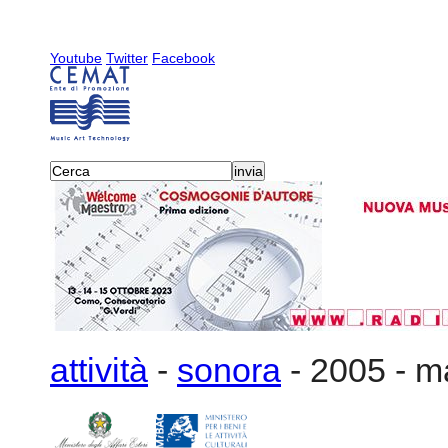
Youtube
Twitter
Facebook
attività
-
sonora
-
2005
-
ma