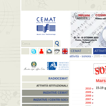
CEMAT
ATTIVI
attività
-
sonora
-
2005
-
ma
RADIOCEMAT
Mars
ATTIVITÀ ISTITUZIONALI
15-19 
2010
2009
INIZIATIVE CEMAT
2008
2007
INIZIATIVE / CENTRI SOCI
2006