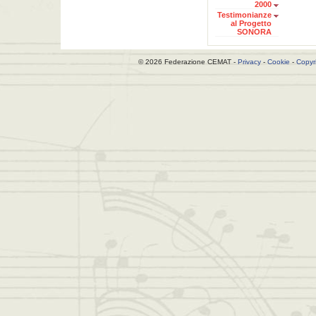
2000
Testimonianze
al Progetto
SONORA
© 2026 Federazione CEMAT -
Privacy
-
Cookie
-
Copyr