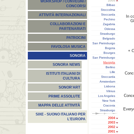
2005
WORKSHOP / CONVEGNI /
Bilbao
CONCORSI
Stoccolma
Stoccarda
ATTIVITÀ INTERNAZIONALI
In c
Pechino
G
COLLABORAZIONI E
Zagabria
PARTENARIATI
Odessa
Strasburgo
PATROCINI
Belgrado
San Pietroburgo
FAVOLOSA MUSICA
Bogota
+ C
Bourges
SONORA
San Pietroburgo
Marsiglia
SONORA NEWS
Berlino
Lille
Conc
ISTITUTI ITALIANI DI
Stoccarda
CULTURA
Amsterdam
Lisbona
SONOR'ART
Vilnius
Conce
Los Angeles
PRIME ASSOLUTE
New York
MAPPA DELLE ATTIVITÀ
Cracovia
Every
Strasburgo
SIXE - SUONO ITALIANO PER
2004
L'EUROPA
2003
2002
2001