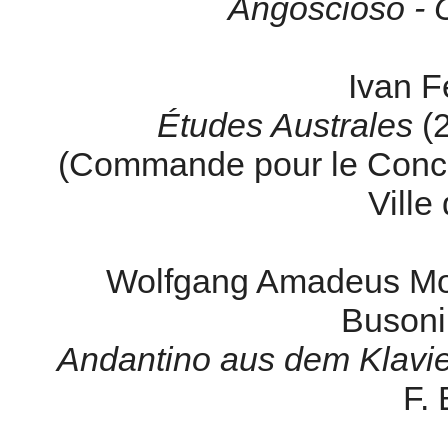
Angoscioso - O
Ivan F
Études Australes
(
(Commande pour le Conco
Ville
Wolfgang Amadeus Moz
Busoni
Andantino aus dem Klavi
F. 