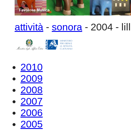
attività
-
sonora
-
2004
-
lil
2010
2009
2008
2007
2006
2005