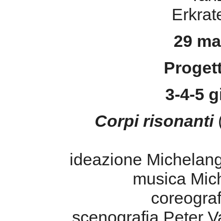
Erkrat
29 ma
Proget
3-4-5 
Corpi risonanti
ideazione Michelan
musica Mic
coreogra
scenografia Peter 