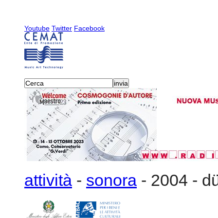
Youtube
Twitter
Facebook
attività
-
sonora
-
2004
-
dü