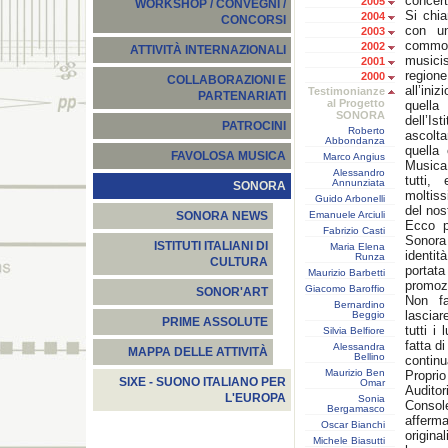
concer
2005
WORKSHOP / CONVEGNI /
Si chia
2004
CONCORSI
con u
2003
commos
2002
ATTIVITÀ INTERNAZIONALI
musicis
2001
region
2000
COLLABORAZIONI E
all’ini
Testimonianze
PARTENARIATI
al Progetto
quella
SONORA
dell’Is
PATROCINI
Roberto
ascolt
Abbondanza
quella
FAVOLOSA MUSICA
Marco Angius
Musica
Alessandro
tutti,
Annunziata
SONORA
moltiss
Guido Arbonelli
del nos
Emanuele Arciuli
SONORA NEWS
Ecco p
Fabrizio Casti
Sonora
ISTITUTI ITALIANI DI
Maria Elena
identit
Runza
CULTURA
portat
Maurizio Barbetti
promozi
Giacomo Baroffio
SONOR'ART
Non fa
Bernardino
lasciar
Beggio
PRIME ASSOLUTE
tutti i
Silvia Belfiore
fatta d
Alessandra
MAPPA DELLE ATTIVITÀ
Bellino
continu
Maurizio Ben
Propri
SIXE - SUONO ITALIANO PER
Omar
Audito
L'EUROPA
Sonia
Console
Bergamasco
afferm
Oscar Bianchi
origina
Michele Biasutti