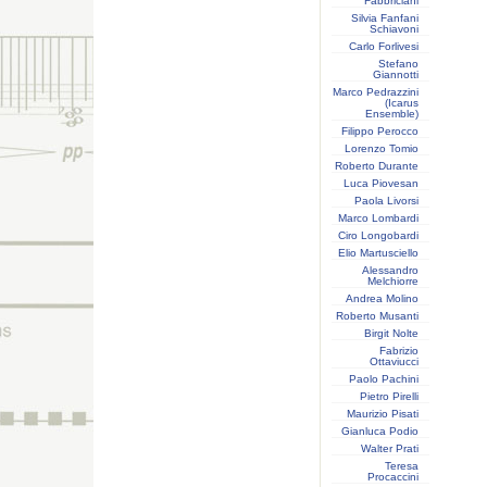
Fabbriciani
Silvia Fanfani
Schiavoni
Carlo Forlivesi
Stefano
Giannotti
Marco Pedrazzini
(Icarus
Ensemble)
Filippo Perocco
Lorenzo Tomio
Roberto Durante
Luca Piovesan
Paola Livorsi
Marco Lombardi
Ciro Longobardi
Elio Martusciello
Alessandro
Melchiorre
Andrea Molino
Roberto Musanti
Birgit Nolte
Fabrizio
Ottaviucci
Paolo Pachini
Pietro Pirelli
Maurizio Pisati
Gianluca Podio
Walter Prati
Teresa
Procaccini