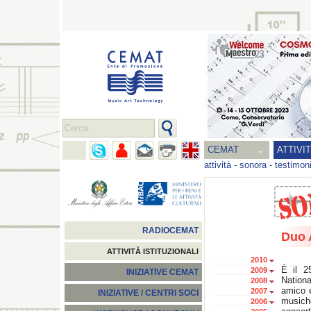
CEMAT
ATTIVI
attività
-
sonora
-
testimon
RADIOCEMAT
Duo 
ATTIVITÀ ISTITUZIONALI
2010
È il 2
2009
INIZIATIVE CEMAT
Nationa
2008
amico 
2007
INIZIATIVE / CENTRI SOCI
musich
2006