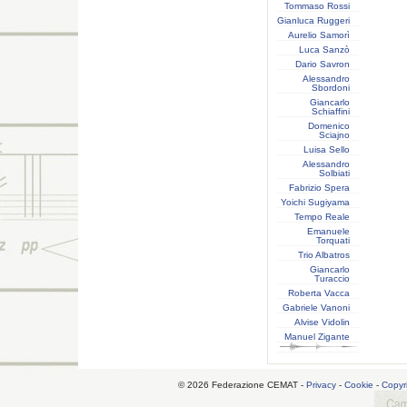
Tommaso Rossi
Gianluca Ruggeri
Aurelio Samorì
Luca Sanzò
Dario Savron
Alessandro
Sbordoni
Giancarlo
Schiaffini
Domenico
Sciajno
Luisa Sello
Alessandro
Solbiati
Fabrizio Spera
Yoichi Sugiyama
Tempo Reale
Emanuele
Torquati
Trio Albatros
Giancarlo
Turaccio
Roberta Vacca
Gabriele Vanoni
Alvise Vidolin
Manuel Zigante
© 2026 Federazione CEMAT -
Privacy
-
Cookie
-
Copyr