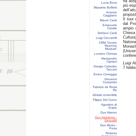
ha ausp
Lucia Bova
più esp
Massimo Buffetti
dell’at
Antonio
propost
Caggiano
Il tour
Mauro Cardi
dal Pr
Emanuele
ampio r
Casale
Chiesa 
Stefano Cardi
Cultura
Luigi Ceccarelli
Nation
CRM “Centro
Ricerche
Monash
Musicali”
(Univer
Luciano Chessa
confere
Alessandro
Cipriani
Luigi 
Giorgio Colombo
7 febbr
Taccani
Enrico Correggia
Giovanni
Costantini
Fabrizio de Rossi
Re
dèdalo ensemble
Filippo Del Corno
Agostino di
Scipio
Duo Alterno
Duo Attademo -
Gesualdi
Duo Morini -
Porta
Roberto