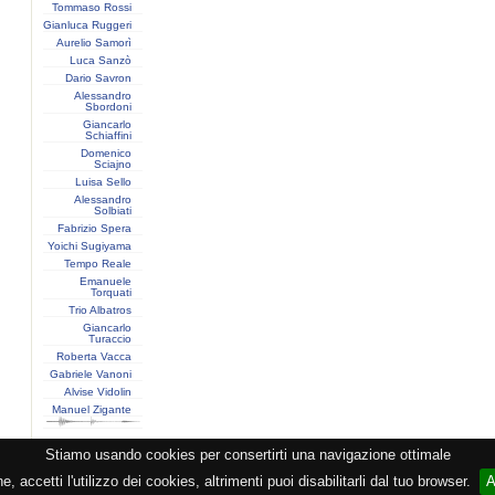
Tommaso Rossi
Gianluca Ruggeri
Aurelio Samorì
Luca Sanzò
Dario Savron
Alessandro
Sbordoni
Giancarlo
Schiaffini
Domenico
Sciajno
Luisa Sello
Alessandro
Solbiati
Fabrizio Spera
Yoichi Sugiyama
Tempo Reale
Emanuele
Torquati
Trio Albatros
Giancarlo
Turaccio
Roberta Vacca
Gabriele Vanoni
Alvise Vidolin
Manuel Zigante
Stiamo usando cookies per consertirti una navigazione ottimale
zione CEMAT -
Privacy
-
Cookie
-
Copyright
- PI 05362381005 - Lic. SIAE 2552/1/2523 - Visitato
 accetti l'utilizzo dei cookies, altrimenti puoi disabilitarli dal tuo browser.
A