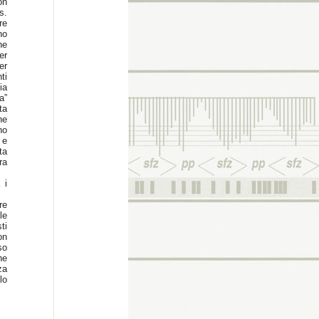
on
s.
re
no
ne
er
er
ti
ia
a”
ta
he
no
 e
ta
ra
 i
re
le
ti
on
so
he
za
lo