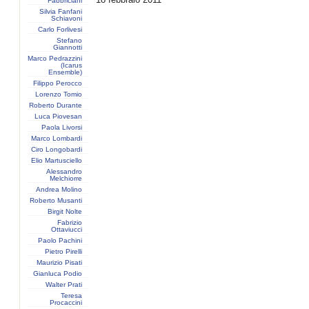
Fabbriciani
Silvia Fanfani
Schiavoni
Carlo Forlivesi
Stefano
Giannotti
Marco Pedrazzini
(Icarus
Ensemble)
Filippo Perocco
Lorenzo Tomio
Roberto Durante
Luca Piovesan
Paola Livorsi
Marco Lombardi
Ciro Longobardi
Elio Martusciello
Alessandro
Melchiorre
Andrea Molino
Roberto Musanti
Birgit Nolte
Fabrizio
Ottaviucci
Paolo Pachini
Pietro Pirelli
Maurizio Pisati
Gianluca Podio
Walter Prati
Teresa
Procaccini