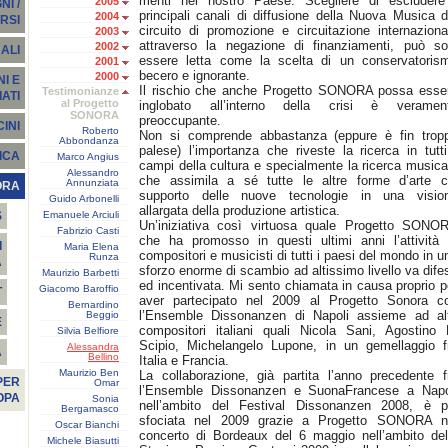
menti nel nostro Paese. Scegliere di escludere
2005
I /
principali canali di diffusione della Nuova Musica d
2004
RSI
circuito di promozione e circuitazione internaziona
2003
attraverso la negazione di finanziamenti, può so
2002
ALI
essere letta come la scelta di un conservatoris
2001
becero e ignorante.
2000
I E
Il rischio che anche Progetto SONORA possa esse
Testimonianze
ATI
al Progetto
inglobato all’interno della crisi è veramen
SONORA
preoccupante.
INI
Roberto
Non si comprende abbastanza (eppure è fin trop
Abbondanza
palese) l’importanza che riveste la ricerca in tutti
ICA
Marco Angius
campi della cultura e specialmente la ricerca musica
Alessandro
che assimila a sé tutte le altre forme d’arte c
Annunziata
ORA
supporto delle nuove tecnologie in una visio
Guido Arbonelli
allargata della produzione artistica.
Emanuele Arciuli
S
Un’iniziativa così virtuosa quale Progetto SONO
Fabrizio Casti
che ha promosso in questi ultimi anni l’attività 
I
Maria Elena
compositori e musicisti di tutti i paesi del mondo in u
Runza
A
sforzo enorme di scambio ad altissimo livello va dife
Maurizio Barbetti
ed incentivata. Mi sento chiamata in causa proprio p
Giacomo Baroffio
T
aver partecipato nel 2009 al Progetto Sonora c
Bernardino
l’Ensemble Dissonanzen di Napoli assieme ad alt
Beggio
E
compositori italiani quali Nicola Sani, Agostino 
Silvia Belfiore
Scipio, Michelangelo Lupone, in un gemellaggio f
Alessandra
À
Bellino
Italia e Francia.
Maurizio Ben
La collaborazione, già partita l’anno precedente f
PER
Omar
l’Ensemble Dissonanzen e SuonaFrancese a Napo
OPA
Sonia
nell’ambito del Festival Dissonanzen 2008, è p
Bergamasco
sfociata nel 2009 grazie a Progetto SONORA n
Oscar Bianchi
concerto di Bordeaux del 6 maggio nell’ambito del
Michele Biasutti