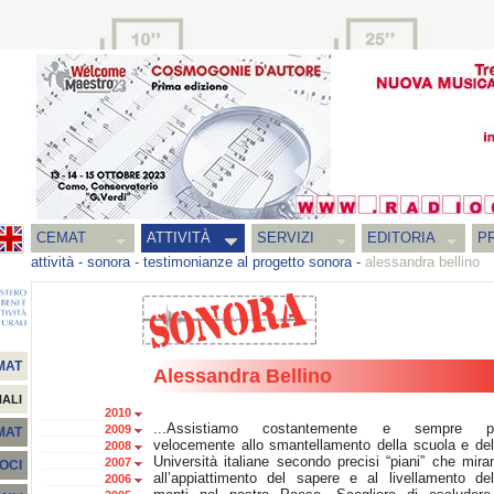
CEMAT
ATTIVITÀ
SERVIZI
EDITORIA
PR
attività
-
sonora
-
testimonianze al progetto sonora
-
alessandra bellino
MAT
Alessandra Bellino
NALI
2010
...Assistiamo costantemente e sempre p
2009
EMAT
velocemente allo smantellamento della scuola e del
2008
Università italiane secondo precisi “piani” che mira
2007
SOCI
all’appiattimento del sapere e al livellamento del
2006