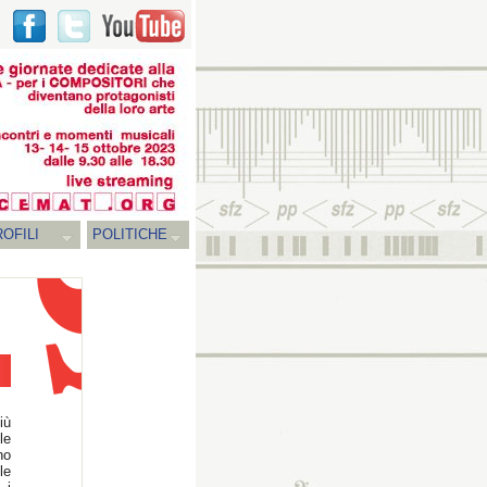
OFILI
POLITICHE
iù
le
no
le