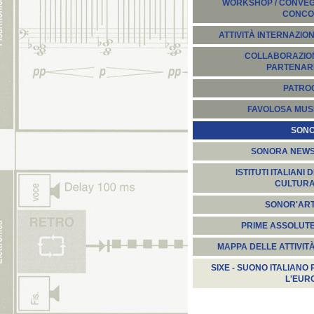
WORKSHOP / CONVEGN
CONCO
ATTIVITÀ INTERNAZION
COLLABORAZION
PARTENARI
PATROC
FAVOLOSA MUS
SON
SONORA NEW
ISTITUTI ITALIANI D
CULTUR
SONOR'AR
PRIME ASSOLUT
MAPPA DELLE ATTIVIT
SIXE - SUONO ITALIANO 
L'EUR