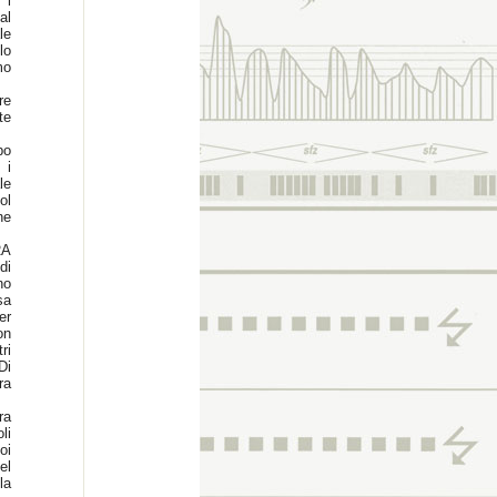
 i
al
le
lo
mo
re
te
po
 i
le
ol
ne
RA
di
no
sa
er
on
ri
Di
ra
ra
li
oi
el
la