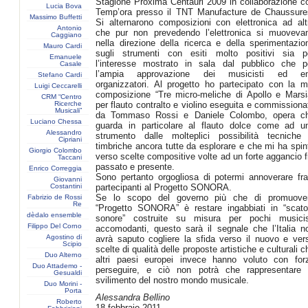
Stagione Proxima Centauri 2009 in collaborazione c
Lucia Bova
Temp’ora presso il TNT Manufacture de Chaussure
Massimo Buffetti
Si alternarono composizioni con elettronica ad alt
Antonio
che pur non prevedendo l’elettronica si muoveva
Caggiano
nella direzione della ricerca e della sperimentazio
Mauro Cardi
sugli strumenti con esiti molto positivi sia p
Emanuele
l’interesse mostrato in sala dal pubblico che p
Casale
l’ampia approvazione dei musicisti ed en
Stefano Cardi
organizzatori. Al progetto ho partecipato con la m
Luigi Ceccarelli
composizione “Tre micro-meliche di Apollo e Marsi
CRM “Centro
Ricerche
per flauto contralto e violino eseguita e commissiona
Musicali”
da Tommaso Rossi e Daniele Colombo, opera c
Luciano Chessa
guarda in particolare al flauto dolce come ad u
Alessandro
strumento dalle molteplici possibilità tecniche
Cipriani
timbriche ancora tutte da esplorare e che mi ha spin
Giorgio Colombo
verso scelte compositive volte ad un forte aggancio f
Taccani
passato e presente.
Enrico Correggia
Sono pertanto orgogliosa di potermi annoverare fra
Giovanni
Costantini
partecipanti al Progetto SONORA.
Se lo scopo del governo più che di promuove
Fabrizio de Rossi
Re
“Progetto SONORA” è restare ingabbiati in “scato
dèdalo ensemble
sonore” costruite su misura per pochi musicis
Filippo Del Corno
accomodanti, questo sarà il segnale che l’Italia n
Agostino di
avrà saputo cogliere la sfida verso il nuovo e ver
Scipio
scelte di qualità delle proposte artistiche e culturali c
Duo Alterno
altri paesi europei invece hanno voluto con for
Duo Attademo -
perseguire, e ciò non potrà che rappresentare 
Gesualdi
svilimento del nostro mondo musicale.
Duo Morini -
Porta
Alessandra Bellino
Roberto
18 febbraio 2011