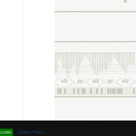
re # 93.895.098
ccetto
Cookies Policy