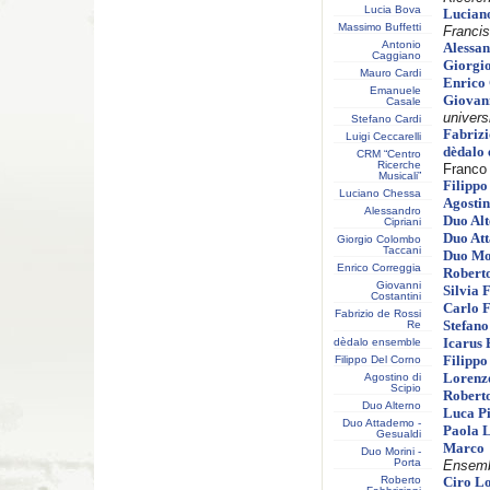
Lucia Bova
Lucian
Massimo Buffetti
Franci
Antonio
Alessa
Caggiano
Giorgi
Mauro Cardi
Enrico
Emanuele
Giovan
Casale
univers
Stefano Cardi
Fabrizi
Luigi Ceccarelli
dèdalo
CRM “Centro
Ricerche
Franco
Musicali”
Filippo
Luciano Chessa
Agostin
Alessandro
Duo Al
Cipriani
Duo Att
Giorgio Colombo
Taccani
Duo Mor
Enrico Correggia
Robert
Giovanni
Silvia 
Costantini
Carlo F
Fabrizio de Rossi
Re
Stefano
dèdalo ensemble
Icarus 
Filippo Del Corno
Filippo
Agostino di
Lorenz
Scipio
Robert
Duo Alterno
Luca P
Duo Attademo -
Paola 
Gesualdi
Marco
Duo Morini -
Porta
Ensemb
Roberto
Ciro L