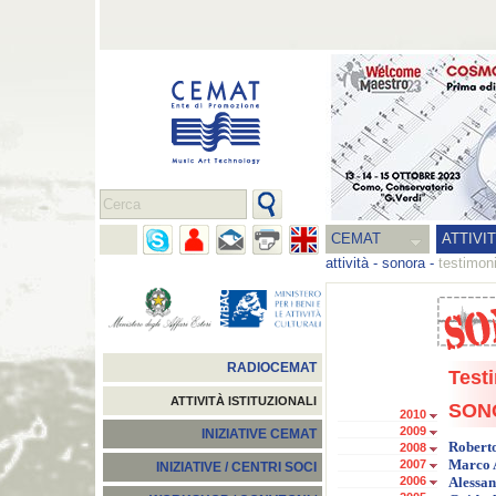
CEMAT
ATTIVI
attività
-
sonora
-
testimon
RADIOCEMAT
Test
ATTIVITÀ ISTITUZIONALI
SON
2010
2009
INIZIATIVE CEMAT
Robert
2008
2007
Marco 
INIZIATIVE / CENTRI SOCI
2006
Alessa