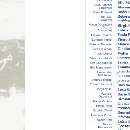
Fabbriciani
Elio Ma
Silvia Fanfani
Alessa
Schiavoni
Andrea
Carlo Forlivesi
Rober
Stefano
Giannotti
multime
Marco Pedrazzini
Birgit 
(Icarus
Fabrizi
Ensemble)
Paolo P
Filippo Perocco
Pietro 
Lorenzo Tomio
Maurizi
Roberto Durante
Gianlu
Luca Piovesan
Walte
Paola Livorsi
composi
Marco Lombardi
Teresa 
Ciro Longobardi
Tomma
Elio Martusciello
preside
Alessandro
Melchiorre
Gianl
Andrea Molino
presso 
Roberto Musanti
Aureli
Birgit Nolte
Luca S
Fabrizio
Dario 
Ottaviucci
Alessa
Paolo Pachini
Gianc
Pietro Pirelli
trombo
Maurizio Pisati
Domen
Gianluca Podio
informa
Walter Prati
Luisa S
Teresa
Conser
Procaccini