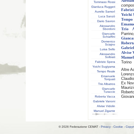
Alessa
Tommaso Rossi
composi
Gianluca Ruggeri
Fabrizi
Aurelio Samorì
Yoichi
Luca Sanzò
Tempo 
Dario Savron
Emanue
Alessandro
Trio A
Sbordoni
Parrino
Giancarlo
Schiaffini
Gianca
Domenico
Robert
Sciajno
Gabrie
Luisa Sello
Alvise 
Alessandro
Solbiati
Manuel
Torino
Fabrizio Spera
Yoichi Sugiyama
Altre A
Tempo Reale
Lorenz
Emanuele
Claudi
Torquati
Ex Nov
Trio Albatros
Maurizi
Giancarlo
Roberto
Turaccio
Giovan
Roberta Vacca
Gabriele Vanoni
Alvise Vidolin
Manuel Zigante
© 2026 Federazione CEMAT -
Privacy
-
Cookie
-
Copyr