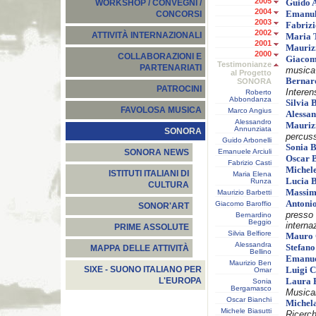
2005
Guido 
WORKSHOP / CONVEGNI /
2004
Emanul
CONCORSI
2003
Fabriz
2002
ATTIVITÀ INTERNAZIONALI
Maria 
2001
Mauriz
2000
COLLABORAZIONI E
Giacom
Testimonianze
PARTENARIATI
musica
al Progetto
Bernar
SONORA
PATROCINI
Intere
Roberto
Abbondanza
Silvia 
FAVOLOSA MUSICA
Marco Angius
Alessan
Alessandro
Mauri
Annunziata
SONORA
percuss
Guido Arbonelli
Sonia 
Emanuele Arciuli
SONORA NEWS
Oscar 
Fabrizio Casti
Michele
ISTITUTI ITALIANI DI
Maria Elena
Lucia 
Runza
CULTURA
Massim
Maurizio Barbetti
Antoni
Giacomo Baroffio
SONOR'ART
presso
Bernardino
Beggio
interna
PRIME ASSOLUTE
Silvia Belfiore
Mauro 
Alessandra
Stefan
MAPPA DELLE ATTIVITÀ
Bellino
Emanue
Maurizio Ben
SIXE - SUONO ITALIANO PER
Luigi C
Omar
L'EUROPA
Laura 
Sonia
Bergamasco
Musica
Oscar Bianchi
Miche
Michele Biasutti
Ricerc