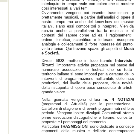
interloquire in tempo reale con coloro che si mostra
così interessati ai vari temi
Ovviamente vengono poi inserite trasmissioni p
prettamente musicali, a partire dall’analisi di opere d
nostro tempo ma anche del know-how dei musicis
italiani, siano essi compositori o interpreti. Vien da
spazio anche a parallelismi tra la musica e alt
contesti del sapere come ad es. i ragionamenti 
ordine filosofico, scientifico e letterario, riscopren
analogie e collegamenti di forte interesse dal punto 
vista storico. Qui trovano spazio gli aspetti di
Musi
e Società.
Diversi
BOX
mettono in luce tramite
Interviste
Ritratti
l’importante attività propagata nel paese dal
numerose associazioni e festival che su tutto 
territorio italiano si sono imposti per la caratura dei lo
interventi di programmazione nell’ambito delle nuo
produzioni, del livello delle proposte, delle novità
della riscoperta di opere poco conosciute di artisti 
grande valore.
Nella giornata vengono diffusi
nr. 4 NOTIZIA
(programmi di Attualità) per la presentazione 
Cartelloni di stagione e di eventi programmati nel bre
periodo. Vengono inoltre divulgati Comunicati stamp
prime esecuzioni discografiche e librarie, curiosità 
proposte e i personaggi del momento.
Particolari
TRASMISSIONI
sono dedicate a conosce
esponenti della musica e dell’arte contemporane