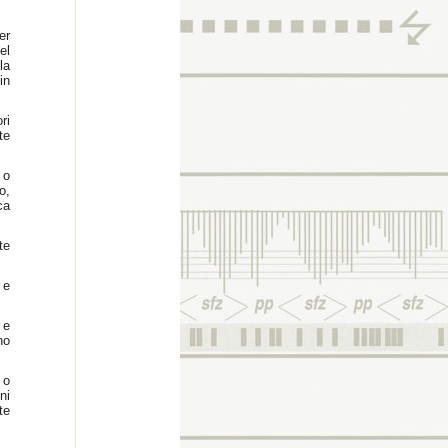
er
el
la
in
ri
te
 o
o,
ca
te
 e
 e
no
 o
ni
te