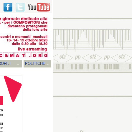
OFILI
POLITICHE
za
on
si
or