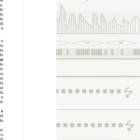
he
a,
do
le
le
di
 e
 e
no
la
le
t
le
lo
ma
ne
la
na
la
 e
er
 e
di
da
no
co
di