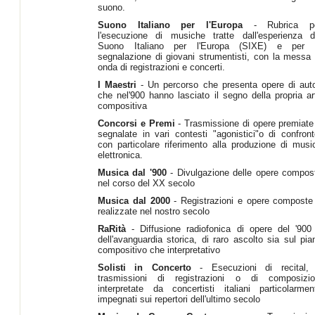
suono.
Suono Italiano per l'Europa
- Rubrica p
l'esecuzione di musiche tratte dall'esperienza d
Suono Italiano per l'Europa (SIXE) e per 
segnalazione di giovani strumentisti, con la messa 
onda di registrazioni e concerti.
I Maestri
- Un percorso che presenta opere di auto
che nel'900 hanno lasciato il segno della propria ar
compositiva
Concorsi e Premi
- Trasmissione di opere premiate
segnalate in vari contesti "agonistici"o di confront
con particolare riferimento alla produzione di musi
elettronica.
Musica dal '900
- Divulgazione delle opere compos
nel corso del XX secolo
Musica dal 2000
- Registrazioni e opere composte
realizzate nel nostro secolo
RaRità
- Diffusione radiofonica di opere del '900
dell'avanguardia storica, di raro ascolto sia sul pia
compositivo che interpretativo
Solisti in Concerto
- Esecuzioni di recital,
trasmissioni di registrazioni o di composizio
interpretate da concertisti italiani particolarmen
impegnati sui repertori dell'ultimo secolo