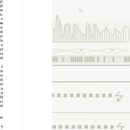
pi
li
ne
a,
 e
ve
ro
di
er
la
 a
el
ra
di
il
re
ra
di
el
ca
ca
MU
on
di
ti
 a