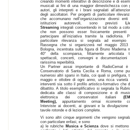
creando momenti interattivi di descrizione e di esem
musicali ai fini di una maggior dimestichezza con g
autori, gli interpreti e i brani segnalati all’attenzio
degli ascoltatori. Per progetti di particolare rilevanz
che accomunano nell’organizzazione diversi enti
istituzioni autorevoli, sono previsti
Li
Streaming
integrali consentendo in tal modo a colo
che non possono esser fisicamente presenti 
partecipare all’iniziativa tramite la radiofonia. P
particolare rilevanza si segnala ad esempio 
Rassegna che si organizzerà nel maggio 2013
Bologna, incentrata sulla figura di Bruno Maderna n
40° della scomparsa, fittamente articolata t
spettacoli, concerti, convegni e documentazioni 
rarissima reperibilità.
Un Partner assai importante di RadioCemat è 
Conservatorio di Santa Cecilia e Roma, come pu
numerosi altri sparsi in Italia, coi quali si prefigura, t
maggio e ottobre di ogni anno, una ricca varietà 
interventi sia sotto il profilo artistico-formativo che d
dibattito. A titolo esemplificativo si segnala la Rubri
dedicata alle classi di composizione e di musi
elettronica dei conservatori italiani
(E
Meeting),
appuntamento ormai ricorrente c
Interviste ai docenti, ai giovani e la divulgazione 
tavole rotonde e di lezioni complete.
Vi sono altri cinque argomenti che vengono segnala
con particolare enfasi, e sono
a) le rubriche
Musica e Scienza
dove si mettono