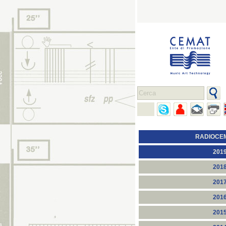
RADIOCE
201
201
201
201
201