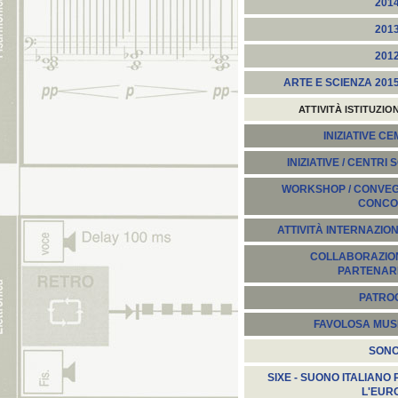
201
201
201
ARTE E SCIENZA 201
ATTIVITÀ ISTITUZIO
INIZIATIVE C
INIZIATIVE / CENTRI 
WORKSHOP / CONVEGN
CONCO
ATTIVITÀ INTERNAZION
COLLABORAZION
PARTENARI
PATROC
FAVOLOSA MUS
SON
SIXE - SUONO ITALIANO 
L'EUR