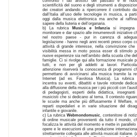
confronto i lati artistici del passato e le nuo
scientificità del suono e degli strumenti a disposizio
dei creatori andando a ripercorrere il contributo da
dall’Italia all’uso delle tecnologie in musica, a parti
oggi dalla musica elettronica ma anche al raffina
sapere della liuteria e dell’organaria.
b) La rubrica
Musica e Infanzia
si impegna
monitorare e dar spazio alle innumerevoli iniziative c
nel nostro paese - pur in carenza di adegua
legislazione - hanno negli anni recenti preso corpo c
attività di grande interesse, nella convinzione che 
visibilità messa in moto possa esser di stimolo p
nuove esperienze sia nell’ambito della scuola che del
famiglie. Ci si rivolge qui alla formazione musicale p
tutti, e non per gli addetti ai lavori. Particola
attenzione riserverà la conoscenza di programmi c
permettano di avvicinarsi alla musica tramite la re
Internet (ad es. Favolosa Musica). La rubrica 
incentra su eventi, dibattiti e tavole rotonde dedica
alla diffusione della musica per i più piccoli con l'ausil
di pedagogisti, esperti della didattica, insegnanti
musicisti che si dedicano al tema. Il contesto riguar
le scuole ma anche più diffusamente il Welfare, n
reparti ospedalieri e in varie situazione del disag
infantile e giovanile.
c) La rubrica
Webmondomusic
, contenitore di notiz
di ordine musicale provenienti da tutto il mondo, c
focalizza le attività del momento e mette in parallelo 
opere e le esecuzioni di una produzione internaziona
strettamente collegata alle attività musicali italiane. (