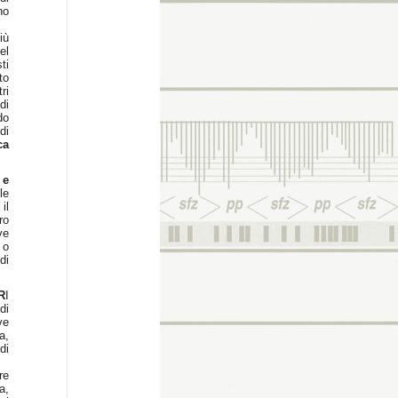
no
iù
el
ti
to
ri
di
do
di
ca
 e
le
il
ro
ve
 o
di
R
I
di
ve
a,
di
re
a,