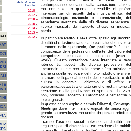
divulgazione della musica e delle music
4
della Musica-
contemporanee derivanti dalla concezione classic
Fiesole
ma non solo, in quanto suscettibile di profon
3
2018
interesse per gli aspetti della musica etnica, del
2017
etnomusicologia nazionale e internazionale, del
2
2016
esperienze avanzate delle più diverse esperienze 
2015
ricerca musicali, del rapporto attuale di musica
5
2014
parola.
2013
NALI
2012
In particolare
RadioCEMAT
offre spazio agli Incontri
dibattiti che testimoniano sia le politiche che investo
EMAT
il mondo dello spettacolo,
(ne parliamo?...)
che 
conoscenza delle professioni dell’arte, del valore del
SOCI
competenze musicali e tecniche
(men a
work).
Questo contenitore vede interviste e tavo
I /
rotonde tra addetti alle diverse professioni del
RSI
spettacolo intese non solo come sfera artistica 
anche di quella tecnica e del molto indotto che si vie
ALI
a creare collegato al mondo dello spettacolo e del
cultura in generale. L'obiettivo è di offrire u
I E
panoramica esaustiva di tutto ciò che ruota intorno al
ATI
creazione e alla produzione di spettacoli dal vivo
non, ponendo l'accento su argomenti e tematiche p
INI
lo più ignorate.
In questo senso ospita o stimola
Dibattiti, Convegni
ICA
Meetings
dove i temi siano esposti da personaggi 
grande autorevolezza ma anche da giovani artisti e 
ORA
docenti.
Tramite l’uso dei social networks ai dibattiti fan
PER
seguito spazi di discussione e/o reazione del pubbli
OPA
in ascolto (Facebook o Twitter), il che consente 