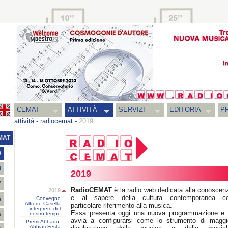
CEMAT
ATTIVITÀ
SERVIZI
EDITORIA
PR
attività
-
radiocemat
-
2019
MAT
9
8
2019
7
RadioCEMAT
è la radio web dedicata alla conoscen
2019
e al sapere della cultura contemporanea c
Convegno
6
Alfredo Casella
particolare riferimento alla musica.
interprete del
Essa presenta oggi una nuova programmazione e 
nostro tempo
5
avvia a configurarsi come lo strumento di maggi
Premi Abbado-
Abbiati Festa