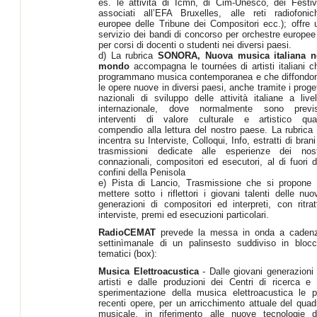
es. le attività di Icmn, di Cim-Unesco, dei Festiv
associati all’EFA Bruxelles, alle reti radiofonic
europee delle Tribune dei Compositori ecc.); offre 
servizio dei bandi di concorso per orchestre europee
per corsi di docenti o studenti nei diversi paesi.
d) La rubrica
SONORA, Nuova musica italiana n
mondo
accompagna le tournées di artisti italiani c
programmano musica contemporanea e che diffondo
le opere nuove in diversi paesi, anche tramite i proget
nazionali di sviluppo delle attività italiane a livel
internazionale, dove normalmente sono previs
interventi di valore culturale e artistico qua
compendio alla lettura del nostro paese. La rubrica 
incentra su Interviste, Colloqui, Info, estratti di brani
trasmissioni dedicate alle esperienze dei nost
connazionali, compositori ed esecutori, al di fuori d
confini della Penisola
e) Pista di Lancio, Trasmissione che si propone 
mettere sotto i riflettori i giovani talenti delle nuo
generazioni di compositori ed interpreti, con ritratt
interviste, premi ed esecuzioni particolari.
RadioCEMAT
prevede la messa in onda a caden
settinìmanale di un palinsesto suddiviso in blocc
tematici (box):
Musica Elettroacustica
- Dalle giovani generazioni 
artisti e dalle produzioni dei Centri di ricerca e 
sperimentazione della musica elettroacustica le p
recenti opere, per un arricchimento attuale del quad
musicale, in riferimento alle nuove tecnologie d