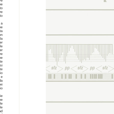
ve
ne
to
re
to
 a
he
ta
on
la
er
le
er
re
he
te
si
te
io
 e
da
ei
io
ie
he
le
le
ad