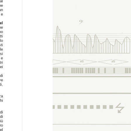
al
he
un
 e
el
he
no
ti
lo
ti
le
si
 e
ri
ei
di
ve
i,
za
hi
di
di
iù
ro
el