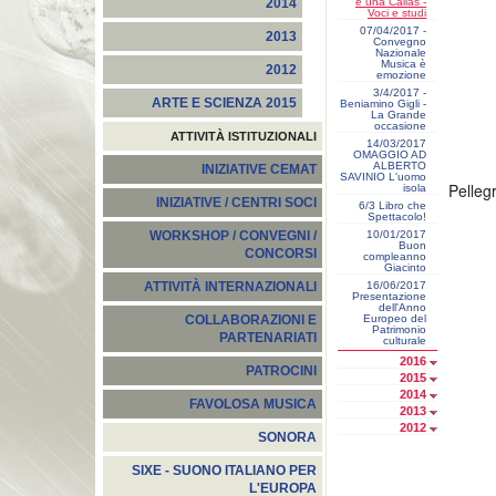
e una Callas -
2014
Voci e studi
07/04/2017 -
2013
Convegno
Nazionale
Musica è
2012
emozione
3/4/2017 -
ARTE E SCIENZA 2015
Beniamino Gigli -
La Grande
occasione
ATTIVITÀ ISTITUZIONALI
14/03/2017
OMAGGIO AD
ALBERTO
INIZIATIVE CEMAT
SAVINIO L'uomo
Pellegr
isola
INIZIATIVE / CENTRI SOCI
6/3 Libro che
Spettacolo!
10/01/2017
WORKSHOP / CONVEGNI /
Buon
CONCORSI
compleanno
Giacinto
16/06/2017
ATTIVITÀ INTERNAZIONALI
Presentazione
dell'Anno
Europeo del
COLLABORAZIONI E
Patrimonio
PARTENARIATI
culturale
2016
PATROCINI
2015
2014
FAVOLOSA MUSICA
2013
2012
SONORA
SIXE - SUONO ITALIANO PER
L'EUROPA