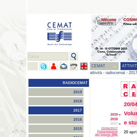
CEMAT
ATTIVI
attività
-
radiocemat
-
201
RADIOCEMAT
2019
2018
20/0
2017
Volum
2019
2018
2016
e stu
2017
20/04/2017
2015
Presentazione
20 apri
del Volume Mille