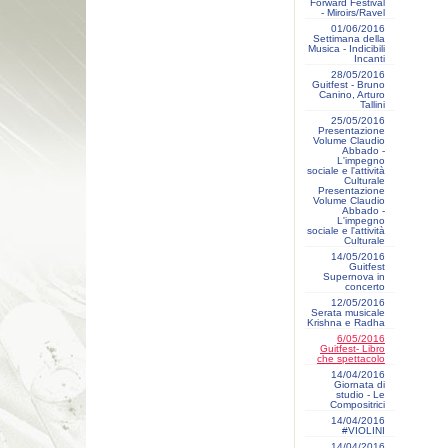
Forward Festival
- Miroirs/Ravel
01/06/2016
Settimana della
Musica - Indicibili
Incanti
28/05/2016
Guitfest - Bruno
Canino, Arturo
Tallini
25/05/2016
Presentazione
Volume Claudio
Abbado -
L'impegno
sociale e l'attività
Culturale
Presentazione
Volume Claudio
Abbado -
L'impegno
sociale e l'attività
Culturale
14/05/2016
Guitfest
Supernova in
concerto
12/05/2016
Serata musicale
Krishna e Radha
6/05/2016
Guitfest- Libro
che spettacolo
14/04/2016
Giornata di
studio - Le
Compositrici
14/04/2016
#VIOLINI
14/04/2016