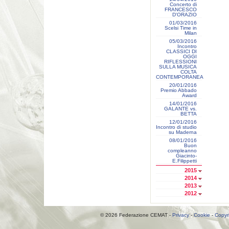
Concerto di
FRANCESCO
D'ORAZIO
01/03/2016
Scelsi Time in
Milan
05/03/2016
Incontro
CLASSICI DI
OGGI
RIFLESSIONI
SULLA MUSICA
COLTA
CONTEMPORANEA
20/01/2016
Premio Abbado
Award
14/01/2016
GALANTE vs.
BETTA
12/01/2016
Incontro di studio
su Maderna
08/01/2016
Buon
compleanno
Giacinto-
E.Filippetti
2015
2014
2013
2012
© 2026 Federazione CEMAT -
Privacy
-
Cookie
-
Copyr