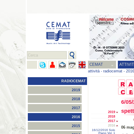
CEMAT
ATTIVI
attività
-
radiocemat
-
201
RADIOCEMAT
2019
2018
6/05/
2017
spet
2019
2018
2016
2017
2016
2015
06 mag
16/12/2016 Solo
Piano Vol. 1