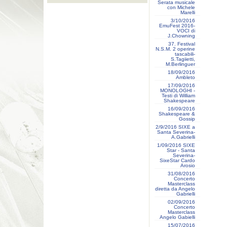
Serata musicale
con Michele
Marelli
3/10/2016
EmuFest 2016-
VOCI di
J.Chowning
37. Festival
N.S.M. 2 operine
tascabili-
S.Tagiietti,
M.Berlinguer
18/09/2016
Ambleto
17/09/2016
MONOLOGHI -
Testi di William
Shakespeare
16/09/2016
Shakespeare &
Gossip
2/9/2016 SIXE a
Santa Severina-
A.Gabrielli
1/09/2016 SIXE
Star - Santa
Severina-
SixeStar Cardo
Arosio
31/08/2016
Concerto
Masterclass
diretta da Angelo
Gabrielli
02/09/2016
Concerto
Masterclass
Angelo Gabielli
15/07/2016