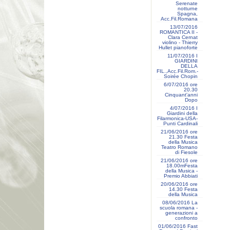
Serenate
notturne
Spagna,
Acc.Fil.Romana
13/07/2016
ROMANTICA II -
Clara Cernat
violino - Thierry
Hullet pianoforte
11/07/2016 I
GIARDINI
DELLA
FIL.,Acc.Fil.Rom.-
Soirée Chopin
6/07/2016 ore
20.30
Cinquant'anni
Dopo
4/07/2016 I
Giardini della
Filarmonica-USA-
Punti Cardinali
21/06/2016 ore
21.30 Festa
della Musica
Teatro Romano
di Fiesole
21/06/2016 ore
18.00mFesta
della Musica -
Premio Abbiati
20/06/2016 ore
14.30 Festa
della Musica
08/06/2016 La
scuola romana -
generazioni a
confronto
01/06/2016 Fast