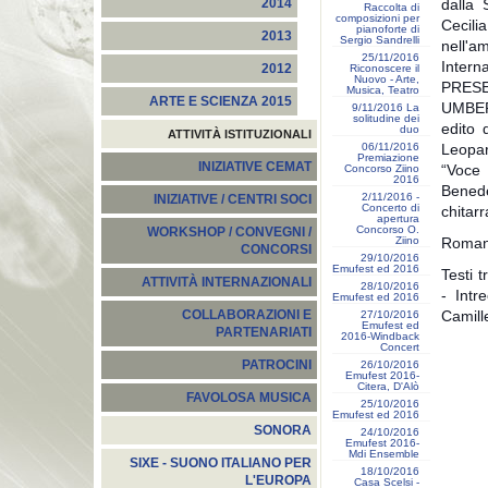
dalla 
2014
Raccolta di
composizioni per
Cecili
pianoforte di
2013
Sergio Sandrelli
nell'am
25/11/2016
Intern
2012
Riconoscere il
Nuovo - Arte,
PRESE
Musica, Teatro
ARTE E SCIENZA 2015
UMBER
9/11/2016 La
solitudine dei
edito
duo
ATTIVITÀ ISTITUZIONALI
06/11/2016
Leopar
Premiazione
INIZIATIVE CEMAT
“Vo
Concorso Ziino
2016
Bened
2/11/2016 -
INIZIATIVE / CENTRI SOCI
Concerto di
chitar
apertura
Concorso O.
WORKSHOP / CONVEGNI /
Ziino
Romanz
CONCORSI
29/10/2016
Emufest ed 2016
Testi 
ATTIVITÀ INTERNAZIONALI
28/10/2016
- Intr
Emufest ed 2016
Camille
COLLABORAZIONI E
27/10/2016
Emufest ed
PARTENARIATI
2016-Windback
Concert
PATROCINI
26/10/2016
Emufest 2016-
Citera, D'Alò
FAVOLOSA MUSICA
25/10/2016
Emufest ed 2016
SONORA
24/10/2016
Emufest 2016-
Mdi Ensemble
SIXE - SUONO ITALIANO PER
18/10/2016
L'EUROPA
Casa Scelsi -