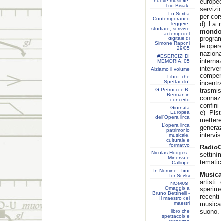
nuove musiche-
europee
Trio Bisiak-
servizi
Lo Scriba
per cor
Contemporaneo
d) La 
- leggere,
studiare, scrivere
mond
ai tempi del
progra
digitale di
Simone Raponi
le oper
29/05
naziona
#ESERCIZI DI
intern
MEMORIA. 05
interv
Alziamo il volume
compend
Libro: che
Spettacolo!
incentr
G.Petrucci e B.
trasmi
Berman in
connazi
concerto
confini
Giornata
e) Pis
Europea
dell'Opera lirica
mettere
L’opera lirica
generaz
patrimonio
intervi
musicale,
culturale e
formativo
Radi
Nicolas Hodges -
settin
Minerva e
tematic
Calliope
In Nomine - four
Musica
for Scelsi
artisti
NOMUS-
Omaggio a
sperim
Bruno Bettinelli -
recenti
Il maestro dei
maestri
musica
suono.
libro che
spettacolo e
rassegna