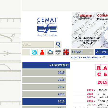
CEMAT
ATTIVI
attività
-
radiocemat
-
201
RADIOCEMAT
2019
2018
2015
2017
Radio
2019
e al 
2018
2016
partico
2017
Essa p
2016
2015
avvia 
2015