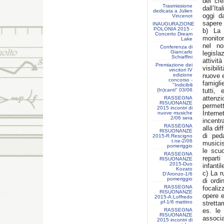
dei cre
Trasmissione
dall’It
dedicata a Julien
oggi d
Vincenot
sapere d
INAUGURAZIONE
POLONIA 2015 -
b) La
Concerto Dream
monitor
Lake
nel no
Conferenza di
Giancarlo
legisla
Schiaffini
attivit
Premiazione dei
visibi
vincitori IV
edizione
nuove e
concorso -
famigli
"Indicibili
(In)canti" 03/06
tutti,
attenz
RASSEGNA
RISUONANZE
permett
2015 incontri di
Intern
nuove musiche
2/06 sera
incentr
RASSEGNA
alla dif
RISUONANZE
di peda
2015-R.Rescigno
t.ne-2/06
musicis
pomeriggio
le scu
RASSEGNA
reparti
RISUONANZE
2015-Duo
infantil
Kozato
c) La r
D'Aronzo-1/6
pomeriggio
di ordi
RASSEGNA
focaliz
RISUONANZE
opere e
2015-A:Loffredo
pf-1/6 mattino
stretta
RASSEGNA
es. le 
RISUONANZE
associ
2015 incontri di