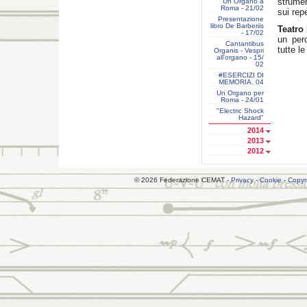
strumen
Un Organo a
Roma - 21/02
sui repe
Presentazione
libro De Barberiis
Teatro
- 17/02
un per
Cantantibus
tutte le
Organis - Vespri
all'organo - 15/
02
#ESERCIZI DI
MEMORIA. 04
Un Organo per
Roma - 24/01
"Electric Shock
Hazard"
2014
2013
2012
© 2026 Federazione CEMAT -
Privacy
-
Cookie
-
Copyr