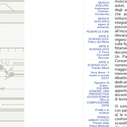
musical
MUSICA
autori,
SVELATA-
Arabesque
degli a
(Oriente-
che ac
Occidente)
istituz
MUSICA
SVELATA-Il
integr
sigaro di
posson
Armando
all’ini
FEDERCULTURE
rileva
ARTE E
SCIENZA 2015-
organi
Trittico del Ritmo
sulla f
ARTE E
fittame
SCIENZA 2015
documen
X-Trace
Ceccarelli
Un Par
Roccato
Conser
ARTE E
numerosi
SCIENZA 2015 -
Frauke Albert
maggio
Voce libera - Il
interve
teatro a scuola
dibatti
02/07
dedica
Agostino Di
Scipio -
elettro
POLVERI
appunt
SONORE. UNA
PROSPETTIVA
docenti
ECOSISTEMICA
di lezi
DELLA
COMPOSIZIONE
29/06
Vi sono
Chailly e la
con par
scultura
a) le 
FRANCO
confro
ABBIATI XXXIV
scienti
Premio della
Critica Musicale