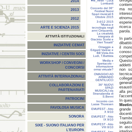
divul
#re_fresh - Luca
2014
Lombardi
contem
Concerto del 36°
ma non
2013
Festival Nuovi
interes
Spazi musicali 6
Ottobre 2015
etnomu
2012
3-4/12 2015
esperi
“Musica e
ricerc
ARTE E SCIENZA 2015
tecnologia negli
anni Cinquanta.
parola.
La creatività
ATTIVITÀ ISTITUZIONALI
integrata di
In part
Giacinto Scelsi e
Vieri Tosatti”
dibatti
INIZIATIVE CEMAT
il mon
Omaggio a
Edgard Varèse e
conosce
Bill Viola-Ars
INIZIATIVE / CENTRI SOCI
compet
Ludi, T.Battista
Questo 
Media e
WORKSHOP / CONVEGNI /
Spettacolo -
addetti
informazione
CONCORSI
non so
ormai virtuale?
tecnic
OMAGGIO AD
ATTIVITÀ INTERNAZIONALI
ARMANDO
collega
GENTILUCCI
genera
36° NUOVI
COLLABORAZIONI E
esausti
SPAZI
PARTENARIATI
MUSICALI:da
alla pr
Stranalandia di
l'accen
S.Benni
PATROCINI
In ques
Incontro con
Lasse Thoresen
Meetin
FAVOLOSA MUSICA
grande 
EMUFEST - Atto
X 9/10
docenti
SONORA
EMUFEST - Atto
Tramite
IX 9/10
seguito
EMUFEST - Atto
SIXE - SUONO ITALIANO PER
in asc
VIII 8/10
L'EUROPA
interlo
EMUFEST - Atto