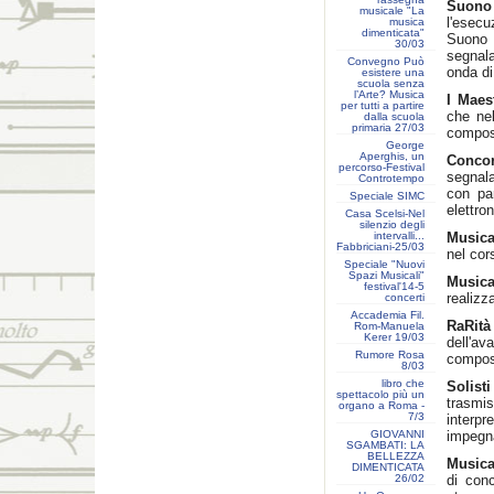
Suono
musicale "La
l'esec
musica
dimenticata"
Suono
30/03
segnala
Convegno Può
onda di
esistere una
scuola senza
l’Arte? Musica
I Maes
per tutti a partire
che nel
dalla scuola
primaria 27/03
compos
George
Aperghis, un
Concor
percorso-Festival
segnala
Controtempo
con par
Speciale SIMC
elettron
Casa Scelsi-Nel
silenzio degli
intervalli...
Musica
Fabbriciani-25/03
nel cor
Speciale "Nuovi
Spazi Musicali"
Musica
festival'14-5
realizz
concerti
Accademia Fil.
RaRità
Rom-Manuela
Kerer 19/03
dell'av
Rumore Rosa
composi
8/03
libro che
Solist
spettacolo più un
trasmi
organo a Roma -
7/3
interpr
GIOVANNI
impegna
SGAMBATI: LA
BELLEZZA
Music
DIMENTICATA
26/02
di conc