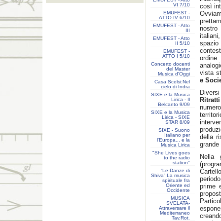
VI 7/10
così in
EMUFEST -
Ovviam
ATTO IV 6/10
prettam
EMUFEST - Atto
nostro
III
italian
EMUFEST - Atto
spazio
II 5/10
contes
EMUFEST -
ATTO I 5/10
ordine 
Concerto docenti
analogi
del Master
vista s
Musica d'Oggi
e Socie
Casa Scelsi:Nel
cielo di Indra
Divers
SIXE e la Musica
Ritratti
Lirica - Il
Belcanto 9/09
numero
SIXE e la Musica
territor
Lirica - SIXE
interve
STAR 8/09
produzi
SIXE - Suono
Italiano per
della r
l'Europa... e la
grande 
Musica Lirica
"She Lives goes
Nella 
to the radio
station"
(progr
“Le Danze di
Cartell
Shiva” La musica
periodo
spirituale fra
Oriente ed
prime e
Occidente
propost
MUSICA
Partico
SVELATA-
espone
Attraversare il
Mediterraneo
creando
Tav.Rot.