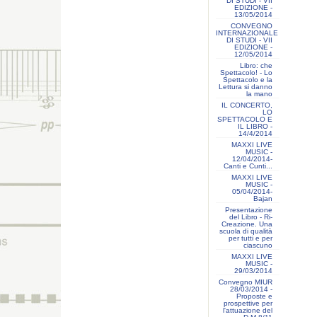
DI STUDI - VII
EDIZIONE -
13/05/2014
CONVEGNO
INTERNAZIONALE
DI STUDI - VII
EDIZIONE -
12/05/2014
Libro: che
Spettacolo! - Lo
Spettacolo e la
Lettura si danno
la mano
IL CONCERTO,
LO
SPETTACOLO E
IL LIBRO -
14/4/2014
MAXXI LIVE
MUSIC -
12/04/2014-
Canti e Cunti...
MAXXI LIVE
MUSIC -
05/04/2014-
Bajan
Presentazione
del Libro - Ri-
Creazione. Una
scuola di qualità
per tutti e per
ciascuno
MAXXI LIVE
MUSIC -
29/03/2014
Convegno MIUR
28/03/2014 -
Proposte e
prospettive per
l'attuazione del