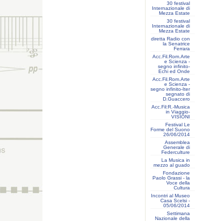
30 festival
Internazionale di
Mezza Estate
30 festival
Internazionale di
Mezza Estate
diretta Radio con
la Senatrice
Ferrara
Acc.Fil.Rom.Arte
e Scienza -
segno infinito-
Echi ed Onde
Acc.Fil.Rom.Arte
e Scienza -
segno infinito-Iter
segnato di
D.Guaccero
Acc.Fil:R.-Musica
in Viaggio-
VISIONI
Festival Le
Forme del Suono
26/06/2014
Assemblea
Generale di
Federculture
La Musica in
mezzo al guado
Fondazione
Paolo Grassi - la
Voce della
Cultura
Incontri al Museo
Casa Scelsi -
05/06/2014
Settimana
Nazionale della