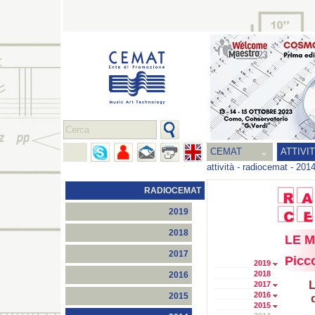
CEMAT
ATTIVI
attività
-
radiocemat
-
201
RADIOCEMAT
2019
2018
LE Mu
2017
Picco
2019
2018
2016
L
2017
2016
2015
2015