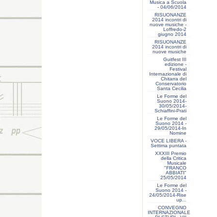
Musica a Scuola
- 04/06/2014
RISUONANZE
2014 incontri di
nuove musiche -
Loffredo-2
giugno 2014
RISUONANZE
2014 incontri di
nuove musiche
Guitfest III
edizione -
Festival
Internazionale di
Chitarra del
Conservatorio
Santa Cecilia
Le Forme del
Suono 2014-
30/05/2014-
Schiaffini-Prati
Le Forme del
Suono 2014 -
29/05/2014-In
Nomine
VOCE LIBERA -
Settima puntata
XXXIII Premio
della Critica
Musicale
"FRANCO
ABBIATI"
25/05/2014
Le Forme del
Suono 2014 -
24/05/2014-Rise
up...
CONVEGNO
INTERNAZIONALE