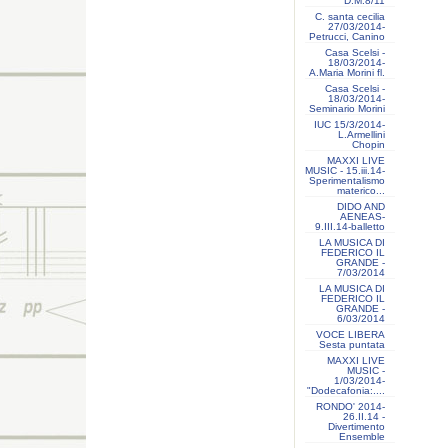
D.M.8/11
C. santa cecilia
27/03/2014-
Petrucci, Canino
Casa Scelsi -
18/03/2014-
A.Maria Morini fl.
Casa Scelsi -
18/03/2014-
Seminario Morini
IUC 15/3/2014-
L.Armellini
Chopin
MAXXI LIVE
MUSIC - 15.iii.14-
Sperimentalismo
materico...
DIDO AND
AENEAS-
9.III.14-balletto
LA MUSICA DI
FEDERICO IL
GRANDE -
7/03/2014
LA MUSICA DI
FEDERICO IL
GRANDE -
6/03/2014
VOCE LIBERA
Sesta puntata
MAXXI LIVE
MUSIC -
1/03/2014-
"Dodecafonia:....
RONDO' 2014-
26.II.14 -
Divertimento
Ensemble