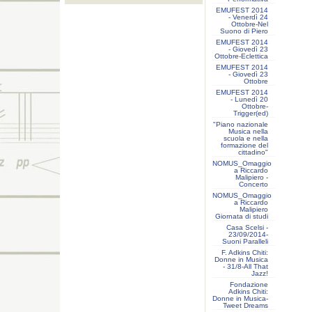
EMUFEST 2014
- Venerdì 24
Ottobre-Nel
Suono di Piero
EMUFEST 2014
- Giovedì 23
Ottobre-Eclettica
EMUFEST 2014
- Giovedì 23
Ottobre
EMUFEST 2014
- Lunedì 20
Ottobre-
Trigger(ed)
"Piano nazionale
Musica nella
scuola e nella
formazione del
cittadino"
NOMUS_Omaggio
a Riccardo
Malipiero -
Concerto
NOMUS_Omaggio
a Riccardo
Malipiero
Giornata di studi
Casa Scelsi -
23/09/2014-
Suoni Paralleli
F. Adkins Chiti:
Donne in Musica
- 31/8-All That
Jazz!
Fondazione
Adkins Chiti:
Donne in Musica-
Tweet Dreams