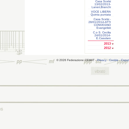
Casa Scelsi
13/02/2013-
Laneri,Branchi
VOCE LIBERA
Quinta puntata
Casa Scelsi -
28/01/2014-ATTI
CONVEGNO
Evangelisti
C.o S. Cecilia
24/01/2014-
E.Casularo
2013
2012
© 2026 Federazione CEMAT -
Privacy
-
Cookie
-
Copyr