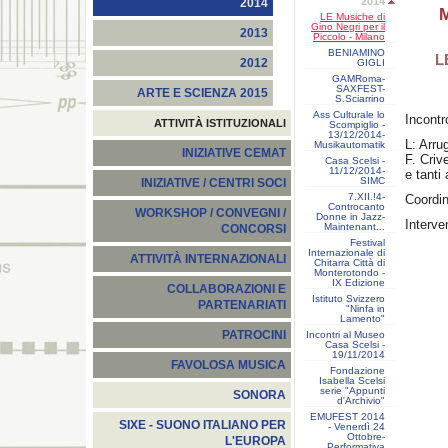
2014
2014
M
LE Musiche di
Gino Negri per il
2013
Piccolo - Milano
BENIAMINO
L
2012
GIGLI
GAMRoma-
SAXFEST-
ARTE E SCIENZA 2015
S.Sciarrino
Ass Culturale lo
Incontr
ATTIVITÀ ISTITUZIONALI
Scompiglio -
13/12/2014-
L: Arru
Musikautomatik
INIZIATIVE CEMAT
F. Criv
Casa Scelsi -
11/12/2014-
e tanti 
SIMC
INIZIATIVE / CENTRI SOCI
7.XII.!4-
Coordi
Controcanto
WORKSHOP / CONVEGNI /
Donne in Jazz-
Interven
Maintenant...
CONCORSI
Festival
Internazionale di
ATTIVITÀ INTERNAZIONALI
Chitarra Città di
Monterotondo -
IX Edizione
COLLABORAZIONI E
Istituto Svizzero
PARTENARIATI
"Ninfa in
Lamento"
PATROCINI
Incontri al Museo
Casa Scelsi -
19/11/2014
FAVOLOSA MUSICA
Fondazione
Isabella Scelsi
serie "Appunti
SONORA
d'Archivio"
EMUFEST 2014
SIXE - SUONO ITALIANO PER
- Venerdì 24
Ottobre-
L'EUROPA
Performativa