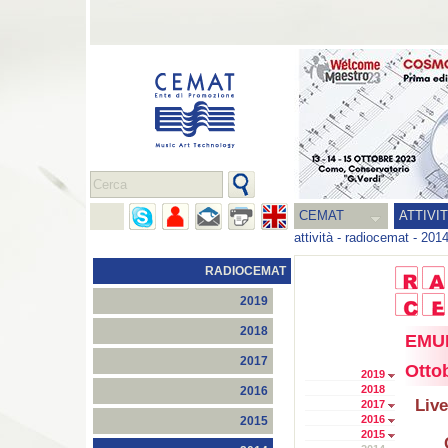
CEMAT
ATTIVI
attività
-
radiocemat
-
201
RADIOCEMAT
2019
2018
EMUF
2017
Otto
2019
2018
2016
Live
2017
2016
2015
2015