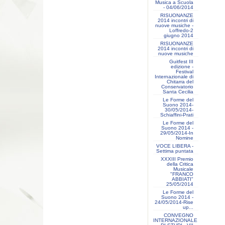
Musica a Scuola
- 04/06/2014
RISUONANZE
2014 incontri di
nuove musiche -
Loffredo-2
giugno 2014
RISUONANZE
2014 incontri di
nuove musiche
Guitfest III
edizione -
Festival
Internazionale di
Chitarra del
Conservatorio
Santa Cecilia
Le Forme del
Suono 2014-
30/05/2014-
Schiaffini-Prati
Le Forme del
Suono 2014 -
29/05/2014-In
Nomine
VOCE LIBERA -
Settima puntata
XXXIII Premio
della Critica
Musicale
"FRANCO
ABBIATI"
25/05/2014
Le Forme del
Suono 2014 -
24/05/2014-Rise
up...
CONVEGNO
INTERNAZIONALE