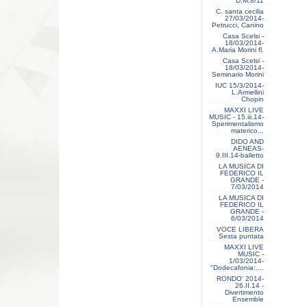
D.M.8/11
C. santa cecilia
27/03/2014-
Petrucci, Canino
Casa Scelsi -
18/03/2014-
A.Maria Morini fl.
Casa Scelsi -
18/03/2014-
Seminario Morini
IUC 15/3/2014-
L.Armellini
Chopin
MAXXI LIVE
MUSIC - 15.iii.14-
Sperimentalismo
materico...
DIDO AND
AENEAS-
9.III.14-balletto
LA MUSICA DI
FEDERICO IL
GRANDE -
7/03/2014
LA MUSICA DI
FEDERICO IL
GRANDE -
6/03/2014
VOCE LIBERA
Sesta puntata
MAXXI LIVE
MUSIC -
1/03/2014-
"Dodecafonia:....
RONDO' 2014-
26.II.14 -
Divertimento
Ensemble