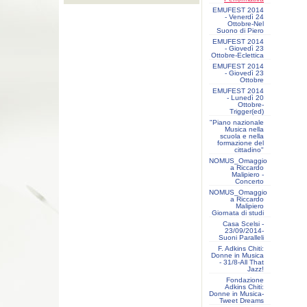
EMUFEST 2014
- Venerdì 24
Ottobre-Nel
Suono di Piero
EMUFEST 2014
- Giovedì 23
Ottobre-Eclettica
EMUFEST 2014
- Giovedì 23
Ottobre
EMUFEST 2014
- Lunedì 20
Ottobre-
Trigger(ed)
"Piano nazionale
Musica nella
scuola e nella
formazione del
cittadino"
NOMUS_Omaggio
a Riccardo
Malipiero -
Concerto
NOMUS_Omaggio
a Riccardo
Malipiero
Giornata di studi
Casa Scelsi -
23/09/2014-
Suoni Paralleli
F. Adkins Chiti:
Donne in Musica
- 31/8-All That
Jazz!
Fondazione
Adkins Chiti:
Donne in Musica-
Tweet Dreams