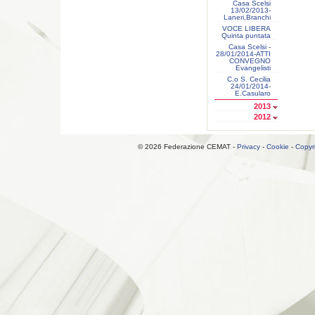
Casa Scelsi
13/02/2013-
Laneri,Branchi
VOCE LIBERA
Quinta puntata
Casa Scelsi -
28/01/2014-ATTI
CONVEGNO
Evangelisti
C.o S. Cecilia
24/01/2014-
E.Casularo
2013
2012
© 2026 Federazione CEMAT -
Privacy
-
Cookie
-
Copyr