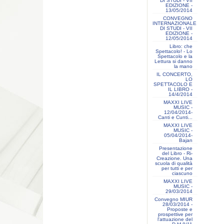
DI STUDI - VII
EDIZIONE -
13/05/2014
CONVEGNO
INTERNAZIONALE
DI STUDI - VII
EDIZIONE -
12/05/2014
Libro: che
Spettacolo! - Lo
Spettacolo e la
Lettura si danno
la mano
IL CONCERTO,
LO
SPETTACOLO E
IL LIBRO -
14/4/2014
MAXXI LIVE
MUSIC -
12/04/2014-
Canti e Cunti...
MAXXI LIVE
MUSIC -
05/04/2014-
Bajan
Presentazione
del Libro - Ri-
Creazione. Una
scuola di qualità
per tutti e per
ciascuno
MAXXI LIVE
MUSIC -
29/03/2014
Convegno MIUR
28/03/2014 -
Proposte e
prospettive per
l'attuazione del