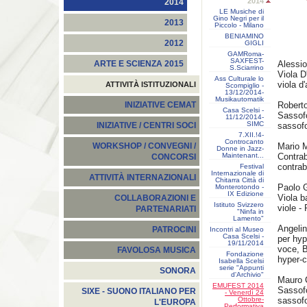
2014
2014
LE Musiche di
Gino Negri per il
2013
Piccolo - Milano
BENIAMINO
2012
GIGLI
GAMRoma-
SAXFEST-
Alessio
ARTE E SCIENZA 2015
S.Sciarrino
Viola D
Ass Culturale lo
viola d
ATTIVITÀ ISTITUZIONALI
Scompiglio -
13/12/2014-
Musikautomatik
Roberto
INIZIATIVE CEMAT
Casa Scelsi -
Sassofo
11/12/2014-
SIMC
sassofo
INIZIATIVE / CENTRI SOCI
7.XII.!4-
Controcanto
Mario 
WORKSHOP / CONVEGNI /
Donne in Jazz-
Maintenant...
Contrab
CONCORSI
contrab
Festival
Internazionale di
ATTIVITÀ INTERNAZIONALI
Chitarra Città di
Paolo G
Monterotondo -
IX Edizione
Viola ba
COLLABORAZIONI E
Istituto Svizzero
viole -
PARTENARIATI
"Ninfa in
Lamento"
Angelin
PATROCINI
Incontri al Museo
Casa Scelsi -
per hyp
19/11/2014
voce, B
FAVOLOSA MUSICA
Fondazione
hyper-c
Isabella Scelsi
serie "Appunti
SONORA
d'Archivio"
Mauro C
EMUFEST 2014
Sassofo
SIXE - SUONO ITALIANO PER
- Venerdì 24
Ottobre-
sassofo
L'EUROPA
Performativa