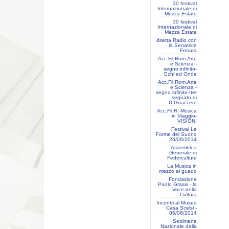
30 festival
Internazionale di
Mezza Estate
30 festival
Internazionale di
Mezza Estate
diretta Radio con
la Senatrice
Ferrara
Acc.Fil.Rom.Arte
e Scienza -
segno infinito-
Echi ed Onde
Acc.Fil.Rom.Arte
e Scienza -
segno infinito-Iter
segnato di
D.Guaccero
Acc.Fil:R.-Musica
in Viaggio-
VISIONI
Festival Le
Forme del Suono
26/06/2014
Assemblea
Generale di
Federculture
La Musica in
mezzo al guado
Fondazione
Paolo Grassi - la
Voce della
Cultura
Incontri al Museo
Casa Scelsi -
05/06/2014
Settimana
Nazionale della