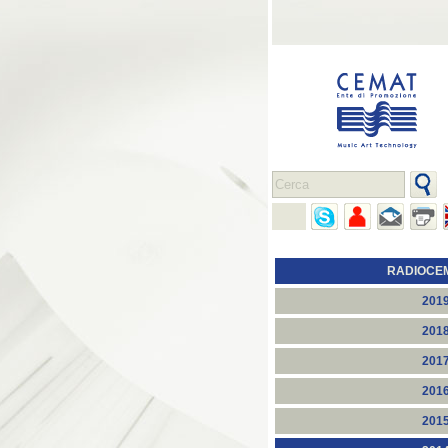
RADIOCE
201
201
201
201
201