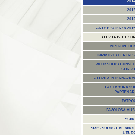
201
201
201
ARTE E SCIENZA 201
ATTIVITÀ ISTITUZIO
INIZIATIVE C
INIZIATIVE / CENTRI 
WORKSHOP / CONVEGN
CONCO
ATTIVITÀ INTERNAZION
COLLABORAZION
PARTENARI
PATROC
FAVOLOSA MUS
SON
SIXE - SUONO ITALIANO 
L'EUR