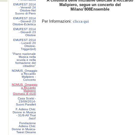
A chiusura delle iniziative dedicate a Riccardo
Malipiero, segue un concerto del
EMUFEST 2014
- Venerdì 24
Milano’808Ensemble
Ottobre-Nel
Suono di Piero
EMUFEST 2014
Per Informazioni:
clicca qui
- Giovedì 23
Ottobre-Eclettica
EMUFEST 2014
- Giovedì 23
Ottobre
EMUFEST 2014
- Lunedì 20
Ottobre-
Trigger(ed)
"Piano nazionale
Musica nella
scuola e nella
formazione del
cittadino"
NOMUS_Omaggio
a Riccardo
Malipiero -
Concerto
NOMUS_Omaggio
a Riccardo
Malipiero
Giornata di studi
Casa Scelsi -
23/09/2014-
Suoni Paralleli
F. Adkins Chiti:
Donne in Musica
- 31/8-All That
Jazz!
Fondazione
Adkins Chiti:
Donne in Musica-
Tweet Dreams