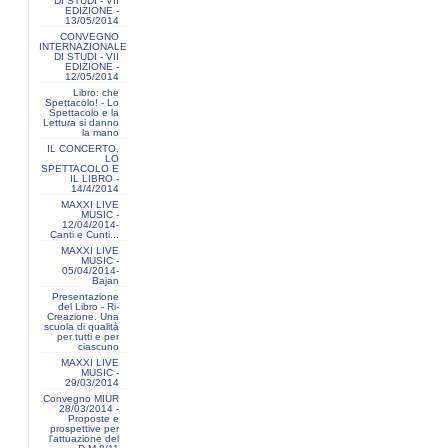
DI STUDI - VII
EDIZIONE -
13/05/2014
CONVEGNO
INTERNAZIONALE
DI STUDI - VII
EDIZIONE -
12/05/2014
Libro: che
Spettacolo! - Lo
Spettacolo e la
Lettura si danno
la mano
IL CONCERTO,
LO
SPETTACOLO E
IL LIBRO -
14/4/2014
MAXXI LIVE
MUSIC -
12/04/2014-
Canti e Cunti...
MAXXI LIVE
MUSIC -
05/04/2014-
Bajan
Presentazione
del Libro - Ri-
Creazione. Una
scuola di qualità
per tutti e per
ciascuno
MAXXI LIVE
MUSIC -
29/03/2014
Convegno MIUR
28/03/2014 -
Proposte e
prospettive per
l'attuazione del