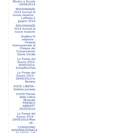
Musica a Scuola
- 04/06/2014
RISUONANZE
2014 incontri di
nuove musiche -
Loffredo-2
giugno 2014
RISUONANZE
2014 incontri di
nuove musiche
Guitfest III
edizione -
Festival
Internazionale di
Chitarra del
Conservatorio
Santa Cecilia
Le Forme del
Suono 2014-
30/05/2014-
Schiaffini-Prati
Le Forme del
Suono 2014 -
29/05/2014-In
Nomine
VOCE LIBERA -
Settima puntata
XXXIII Premio
della Critica
Musicale
"FRANCO
ABBIATI"
25/05/2014
Le Forme del
Suono 2014 -
24/05/2014-Rise
up...
CONVEGNO
INTERNAZIONALE