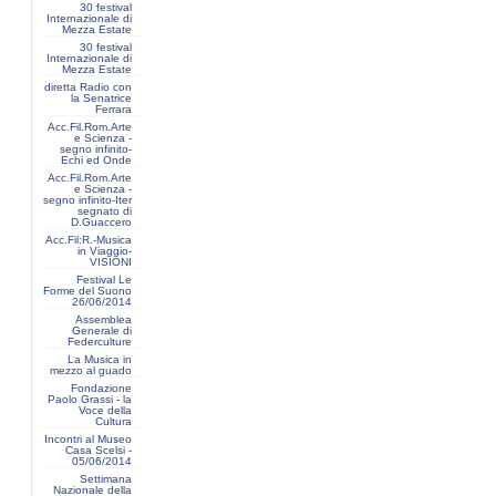
30 festival
Internazionale di
Mezza Estate
30 festival
Internazionale di
Mezza Estate
diretta Radio con
la Senatrice
Ferrara
Acc.Fil.Rom.Arte
e Scienza -
segno infinito-
Echi ed Onde
Acc.Fil.Rom.Arte
e Scienza -
segno infinito-Iter
segnato di
D.Guaccero
Acc.Fil:R.-Musica
in Viaggio-
VISIONI
Festival Le
Forme del Suono
26/06/2014
Assemblea
Generale di
Federculture
La Musica in
mezzo al guado
Fondazione
Paolo Grassi - la
Voce della
Cultura
Incontri al Museo
Casa Scelsi -
05/06/2014
Settimana
Nazionale della