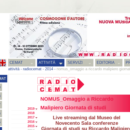
CEMAT
ATTIVITÀ
SERVIZI
EDITORIA
PR
attività
-
radiocemat
-
2014
-
nomus_omaggio a riccardo malipiero giornat
MAT
9
8
NOMUS_Omaggio a Riccardo
7
Malipiero Giornata di studi
2019
2018
6
Live streaming dal Museo del
2017
2016
5
Novecento Sala conferenze
2015
Giornata di studi su Riccardo Malipier