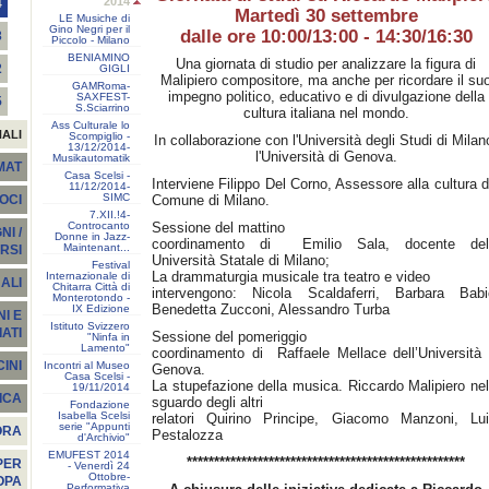
2014
4
Martedì 30 settembre
LE Musiche di
Gino Negri per il
dalle ore 10:00/13:00 - 14:30/16:30
3
Piccolo - Milano
BENIAMINO
Una giornata di studio per analizzare la figura di
2
GIGLI
Malipiero compositore, ma anche per ricordare il su
GAMRoma-
impegno politico, educativo e di divulgazione della
SAXFEST-
5
S.Sciarrino
cultura italiana nel mondo.
Ass Culturale lo
NALI
Scompiglio -
In collaborazione con l'Università degli Studi di Milan
13/12/2014-
l'Università di Genova.
Musikautomatik
EMAT
Casa Scelsi -
Interviene Filippo Del Corno, Assessore alla cultura d
11/12/2014-
SIMC
Comune di Milano.
SOCI
7.XII.!4-
Controcanto
Sessione del mattino
I /
Donne in Jazz-
coordinamento di Emilio Sala, docente del
Maintenant...
RSI
Università Statale di Milano;
Festival
La drammaturgia musicale tra teatro e video
Internazionale di
ALI
Chitarra Città di
intervengono: Nicola Scaldaferri, Barbara Babi
Monterotondo -
Benedetta Zucconi, Alessandro Turba
IX Edizione
I E
Istituto Svizzero
ATI
Sessione del pomeriggio
"Ninfa in
Lamento"
coordinamento di Raffaele Mellace dell’Università 
INI
Incontri al Museo
Genova.
Casa Scelsi -
La stupefazione della musica. Riccardo Malipiero nel
19/11/2014
ICA
sguardo degli altri
Fondazione
Isabella Scelsi
relatori Quirino Principe, Giacomo Manzoni, Lui
serie "Appunti
ORA
Pestalozza
d'Archivio"
EMUFEST 2014
***************************************************
PER
- Venerdì 24
Ottobre-
OPA
Performativa