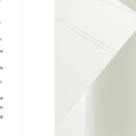
o
o,
el
la
c,
di
lo
gi