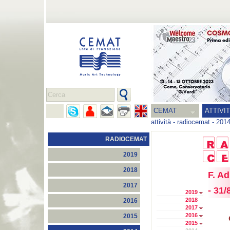
CEMAT
ATTIVI
attività
-
radiocemat
-
201
RADIOCEMAT
2019
2018
F. A
2017
- 31/
2019
2018
2016
2017
2016
2015
2015