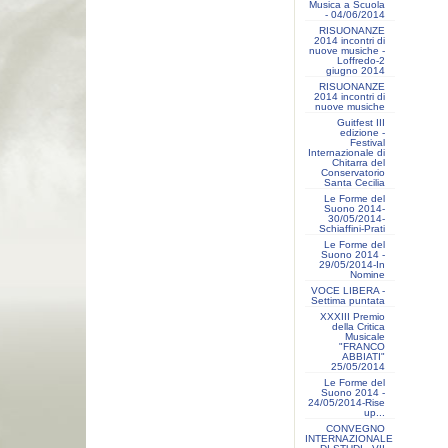
Musica a Scuola
- 04/06/2014
RISUONANZE
2014 incontri di
nuove musiche -
Loffredo-2
giugno 2014
RISUONANZE
2014 incontri di
nuove musiche
Guitfest III
edizione -
Festival
Internazionale di
Chitarra del
Conservatorio
Santa Cecilia
Le Forme del
Suono 2014-
30/05/2014-
Schiaffini-Prati
Le Forme del
Suono 2014 -
29/05/2014-In
Nomine
VOCE LIBERA -
Settima puntata
XXXIII Premio
della Critica
Musicale
"FRANCO
ABBIATI"
25/05/2014
Le Forme del
Suono 2014 -
24/05/2014-Rise
up...
CONVEGNO
INTERNAZIONALE