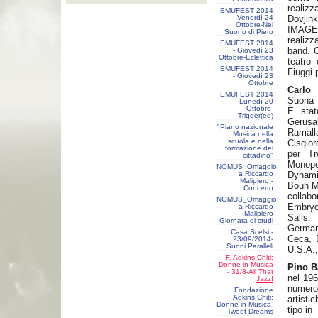
realizz
EMUFEST 2014
- Venerdì 24
Dovjin
Ottobre-Nel
IMAGES
Suono di Piero
realizz
EMUFEST 2014
band. C
- Giovedì 23
Ottobre-Eclettica
teatro
EMUFEST 2014
Fiuggi 
- Giovedì 23
Ottobre
Carlo
EMUFEST 2014
Suona t
- Lunedì 20
Ottobre-
È stat
Trigger(ed)
Gerusa
"Piano nazionale
Ramall
Musica nella
scuola e nella
Cisgio
formazione del
per Tr
cittadino"
Monopo
NOMUS_Omaggio
a Riccardo
Dynamic
Malipiero -
Bouh Ma
Concerto
collab
NOMUS_Omaggio
Embryo
a Riccardo
Malipiero
Salis.
Giornata di studi
Germani
Casa Scelsi -
Ceca, B
23/09/2014-
Suoni Paralleli
U.S.A.,
F. Adkins Chiti:
Donne in Musica
Pino B
- 31/8-All That
nel 196
Jazz!
numeros
Fondazione
Adkins Chiti:
artisti
Donne in Musica-
tipo in
Tweet Dreams