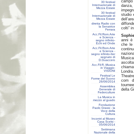
campo j
30 festival
Internazionale di
danza,
Mezza Estate
impegn
30 festival
studio 
Internazionale di
dell’a
Mezza Estate
diffond
diretta Radio con
la Senatrice
colti” i
Ferrara
Acc.Fil.Rom.Arte
Sophi
e Scienza -
anni è
segno infinito-
Echi ed Onde
che le 
Acc.Fil.Rom.Arte
contin
e Scienza -
nazion
segno infinito-Iter
segnato di
Musica
D.Guaccero
ascolt
Acc.Fil:R.-Musica
chiamat
in Viaggio-
VISIONI
Londra.
Theatre
Festival Le
Forme del Suono
com de
26/06/2014
tournee
Assemblea
della G
Generale di
Federculture
La Musica in
mezzo al guado
Fondazione
Paolo Grassi - la
Voce della
Cultura
Incontri al Museo
Casa Scelsi -
05/06/2014
Settimana
Nazionale della