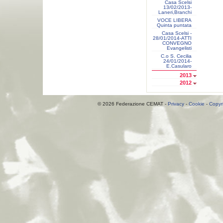
Casa Scelsi
13/02/2013-
Laneri,Branchi
VOCE LIBERA
Quinta puntata
Casa Scelsi -
28/01/2014-ATTI
CONVEGNO
Evangelisti
C.o S. Cecilia
24/01/2014-
E.Casularo
2013
2012
© 2026 Federazione CEMAT -
Privacy
-
Cookie
-
Copyr