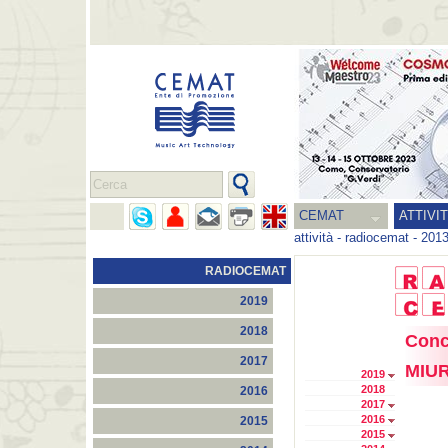
CEMAT
ATTIVI
attività
-
radiocemat
-
201
RADIOCEMAT
2019
2018
Conc
2017
MIU
2019
2018
2016
2017
2016
2015
2015