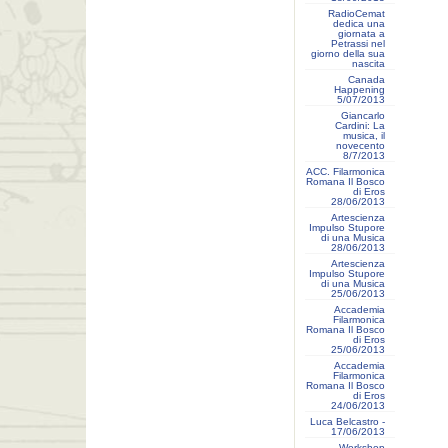
RadioCemat
dedica una
giornata a
Petrassi nel
giorno della sua
nascita
Canada
Happening
5/07/2013
Giancarlo
Cardini: La
musica, il
novecento
8/7/2013
ACC. Filarmonica
Romana Il Bosco
di Eros
28/06/2013
Artescienza
Impulso Stupore
di una Musica
28/06/2013
Artescienza
Impulso Stupore
di una Musica
25/06/2013
Accademia
Filarmonica
Romana Il Bosco
di Eros
25/06/2013
Accademia
Filarmonica
Romana Il Bosco
di Eros
24/06/2013
Luca Belcastro -
17/06/2013
Workshop