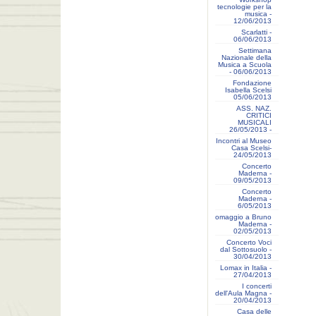
tecnologie per la
musica -
12/06/2013
Scarlatti -
06/06/2013
Settimana
Nazionale della
Musica a Scuola
- 06/06/2013
Fondazione
Isabella Scelsi
05/06/2013
ASS. NAZ.
CRITICI
MUSICALI
26/05/2013 -
Incontri al Museo
Casa Scelsi-
24/05/2013
Concerto
Maderna -
09/05/2013
Concerto
Maderna -
6/05/2013
omaggio a Bruno
Maderna -
02/05/2013
Concerto Voci
dal Sottosuolo -
30/04/2013
Lomax in Italia -
27/04/2013
I concerti
dell'Aula Magna -
20/04/2013
Casa delle