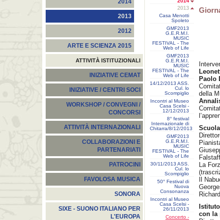
2014
2014
2013
Giorn
Casa Menotti
2013
Spoleto
GMF2013
2012
G.E.R.M.I.
MUSIC
FESTIVAL - The
ARTE E SCIENZA 2015
Web of Life
GMF2013
ATTIVITÀ ISTITUZIONALI
G.E.R.M.I.
Interv
MUSIC
FESTIVAL - The
Leonet
INIZIATIVE CEMAT
Web of Life
Paolo 
14/12/2013 ASS.
Comita
Cul. lo
INIZIATIVE / CENTRI SOCI
della M
Scompiglio
Annali
Incontri al Museo
WORKSHOP / CONVEGNI /
Casa Scelsi -
Comitat
12/12/2013
CONCORSI
l’appre
8° festival
Internazionale di
ATTIVITÀ INTERNAZIONALI
Scuola
Chitarra/8/12/2013
Diretto
GMF2013
G.E.R.M.I.
COLLABORAZIONI E
Pianis
MUSIC
Giusepp
PARTENARIATI
FESTIVAL - The
Web of Life
Falstaf
30/11/2013 ASS.
La Forz
PATROCINI
Cul. lo
(trascr
Scompiglio
Il Nabu
FAVOLOSA MUSICA
50° Festival di
Georges
Nuova
Consonanza
Richard
SONORA
Incontri al Museo
Casa Scelsi -
Istitu
SIXE - SUONO ITALIANO PER
26/11/2013
con la
L'EUROPA
Concerto -