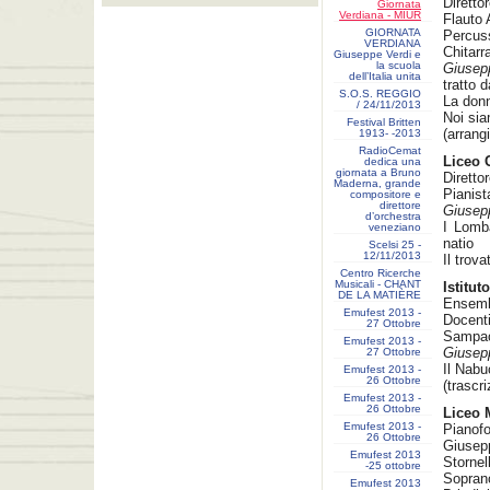
Diretto
Giornata
Verdiana - MIUR
Flauto 
GIORNATA
Percus
VERDIANA
Chitarr
Giuseppe Verdi e
la scuola
Giusep
dell’Italia unita
tratto d
S.O.S. REGGIO
La donn
/ 24/11/2013
Noi sia
Festival Britten
(arrang
1913- ‐2013
RadioCemat
Liceo 
dedica una
giornata a Bruno
Diretto
Maderna, grande
Pianist
compositore e
direttore
Giusep
d’orchestra
I Lomba
veneziano
natio
Scelsi 25 -
12/11/2013
Il trova
Centro Ricerche
Musicali - CHANT
Istitu
DE LA MATIÈRE
Ensemb
Emufest 2013 -
Docent
27 Ottobre
Sampa
Emufest 2013 -
Giusep
27 Ottobre
Il Nabu
Emufest 2013 -
26 Ottobre
(trascr
Emufest 2013 -
26 Ottobre
Liceo 
Emufest 2013 -
Pianofo
26 Ottobre
Giusepp
Emufest 2013
Stornel
-25 ottobre
Soprano
Emufest 2013