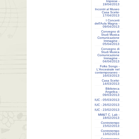
Imprese -
19/04/2013
Incontri al Museo
Casa Scelsi-
17/04/2013
I Concerti
dell'Aula Magna -
09/04/2013
Convegno di
Studi Musica
Comunicazione
Immagine -
05/04/2013
Convegno di
Studi Musica
Comunicazione
Immagine -
04/04/2013
Folks Songs -
L'Ancestrale nel
contemporaneo -
16/03/2013
Casa Scelsi-
14/03/2013
Biblioteca
Angelica -
09/03/2013
IUC - 05/03/2013
IUC - 26/02/2013
IUC - 23/02/2013
MM&T C. Lab -
18/02/2013
Controtempo
15/02/2013
Controtempo
13/02/2013
Controtempo