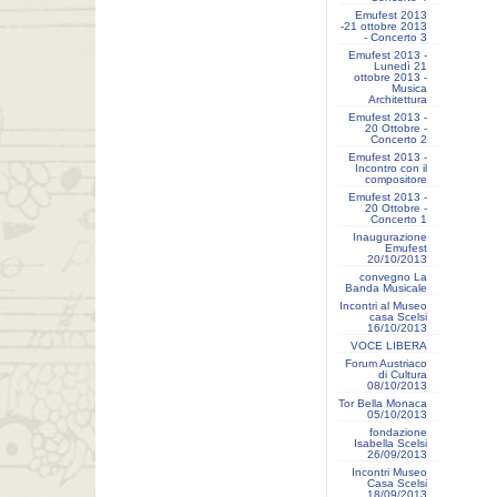
Emufest 2013
-21 ottobre 2013
- Concerto 3
Emufest 2013 -
Lunedì 21
ottobre 2013 -
Musica
Architettura
Emufest 2013 -
20 Ottobre -
Concerto 2
Emufest 2013 -
Incontro con il
compositore
Emufest 2013 -
20 Ottobre -
Concerto 1
Inaugurazione
Emufest
20/10/2013
convegno La
Banda Musicale
Incontri al Museo
casa Scelsi
16/10/2013
VOCE LIBERA
Forum Austriaco
di Cultura
08/10/2013
Tor Bella Monaca
05/10/2013
fondazione
Isabella Scelsi
26/09/2013
Incontri Museo
Casa Scelsi
18/09/2013