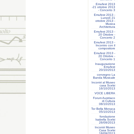
Emufest 2013
-21 ottobre 2013
- Concerto 3
Emufest 2013 -
Lunedì 21
ottobre 2013 -
Musica
Architettura
Emufest 2013 -
20 Ottobre -
Concerto 2
Emufest 2013 -
Incontro con il
compositore
Emufest 2013 -
20 Ottobre -
Concerto 1
Inaugurazione
Emufest
20/10/2013
convegno La
Banda Musicale
Incontri al Museo
casa Scelsi
16/10/2013
VOCE LIBERA
Forum Austriaco
di Cultura
08/10/2013
Tor Bella Monaca
05/10/2013
fondazione
Isabella Scelsi
26/09/2013
Incontri Museo
Casa Scelsi
18/09/2013