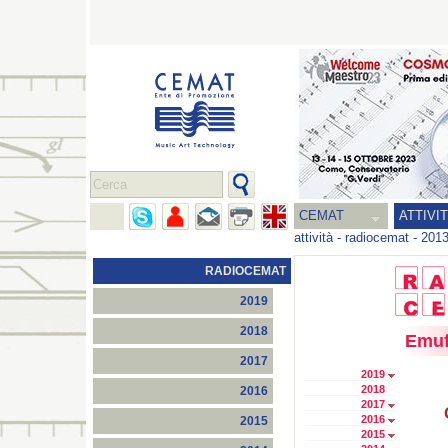
CEMAT
ATTIVI
attività
-
radiocemat
-
201
RADIOCEMAT
2019
2018
Emuf
2017
2019
2018
2016
2017
2016
2015
2015