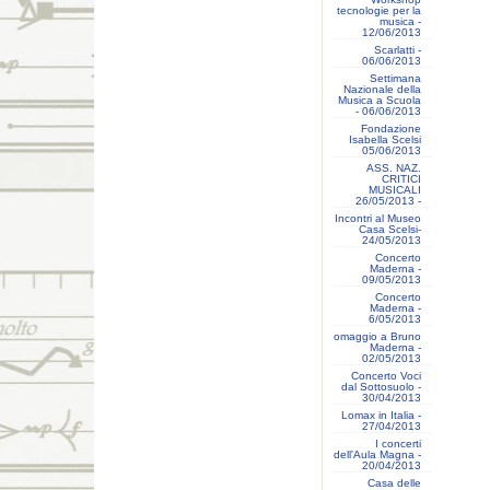
tecnologie per la
musica -
12/06/2013
Scarlatti -
06/06/2013
Settimana
Nazionale della
Musica a Scuola
- 06/06/2013
Fondazione
Isabella Scelsi
05/06/2013
ASS. NAZ.
CRITICI
MUSICALI
26/05/2013 -
Incontri al Museo
Casa Scelsi-
24/05/2013
Concerto
Maderna -
09/05/2013
Concerto
Maderna -
6/05/2013
omaggio a Bruno
Maderna -
02/05/2013
Concerto Voci
dal Sottosuolo -
30/04/2013
Lomax in Italia -
27/04/2013
I concerti
dell'Aula Magna -
20/04/2013
Casa delle