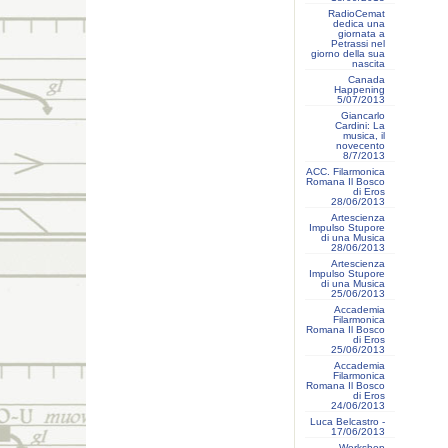
RadioCemat
dedica una
giornata a
Petrassi nel
giorno della sua
nascita
Canada
Happening
5/07/2013
Giancarlo
Cardini: La
musica, il
novecento
8/7/2013
ACC. Filarmonica
Romana Il Bosco
di Eros
28/06/2013
Artescienza
Impulso Stupore
di una Musica
28/06/2013
Artescienza
Impulso Stupore
di una Musica
25/06/2013
Accademia
Filarmonica
Romana Il Bosco
di Eros
25/06/2013
Accademia
Filarmonica
Romana Il Bosco
di Eros
24/06/2013
Luca Belcastro -
17/06/2013
Workshop