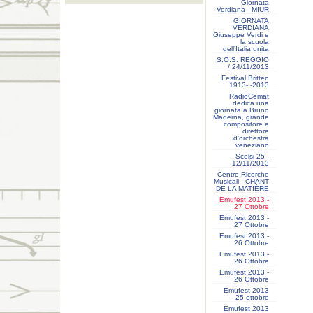
Giornata
Verdiana - MIUR
GIORNATA
VERDIANA
Giuseppe Verdi e
la scuola
dell’Italia unita
S.O.S. REGGIO
/ 24/11/2013
Festival Britten
1913- ‐2013
RadioCemat
dedica una
giornata a Bruno
Maderna, grande
compositore e
direttore
d’orchestra
veneziano
Scelsi 25 -
12/11/2013
Centro Ricerche
Musicali - CHANT
DE LA MATIÈRE
Emufest 2013 -
27 Ottobre
Emufest 2013 -
27 Ottobre
Emufest 2013 -
26 Ottobre
Emufest 2013 -
26 Ottobre
Emufest 2013 -
26 Ottobre
Emufest 2013
-25 ottobre
Emufest 2013