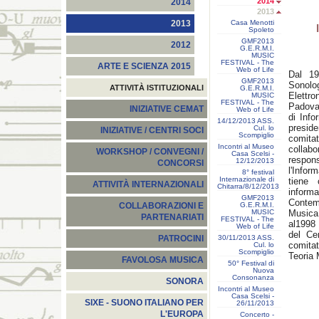
2014
2014
2013
Casa Menotti
2013
Spoleto
GMF2013
2012
G.E.R.M.I.
MUSIC
FESTIVAL - The
ARTE E SCIENZA 2015
Web of Life
Dal 19
GMF2013
Sonolo
ATTIVITÀ ISTITUZIONALI
G.E.R.M.I.
Elettr
MUSIC
FESTIVAL - The
Padova.
INIZIATIVE CEMAT
Web of Life
di Info
14/12/2013 ASS.
presid
Cul. lo
INIZIATIVE / CENTRI SOCI
Scompiglio
comita
Incontri al Museo
colla
WORKSHOP / CONVEGNI /
Casa Scelsi -
respo
12/12/2013
CONCORSI
l'Infor
8° festival
Internazionale di
tiene 
ATTIVITÀ INTERNAZIONALI
Chitarra/8/12/2013
infor
GMF2013
Contem
G.E.R.M.I.
COLLABORAZIONI E
MUSIC
Musica
PARTENARIATI
FESTIVAL - The
al1998 
Web of Life
del Ce
30/11/2013 ASS.
PATROCINI
comita
Cul. lo
Scompiglio
Teoria 
FAVOLOSA MUSICA
50° Festival di
Nuova
Consonanza
SONORA
Incontri al Museo
Casa Scelsi -
SIXE - SUONO ITALIANO PER
26/11/2013
L'EUROPA
Concerto -