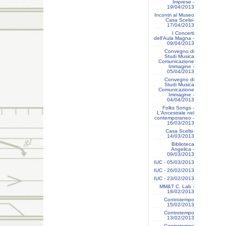
Imprese -
19/04/2013
Incontri al Museo
Casa Scelsi-
17/04/2013
I Concerti
dell'Aula Magna -
09/04/2013
Convegno di
Studi Musica
Comunicazione
Immagine -
05/04/2013
Convegno di
Studi Musica
Comunicazione
Immagine -
04/04/2013
Folks Songs -
L'Ancestrale nel
contemporaneo -
16/03/2013
Casa Scelsi-
14/03/2013
Biblioteca
Angelica -
09/03/2013
IUC - 05/03/2013
IUC - 26/02/2013
IUC - 23/02/2013
MM&T C. Lab -
18/02/2013
Controtempo
15/02/2013
Controtempo
13/02/2013
Controtempo