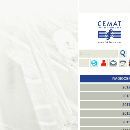
RADIOCE
201
201
201
201
201