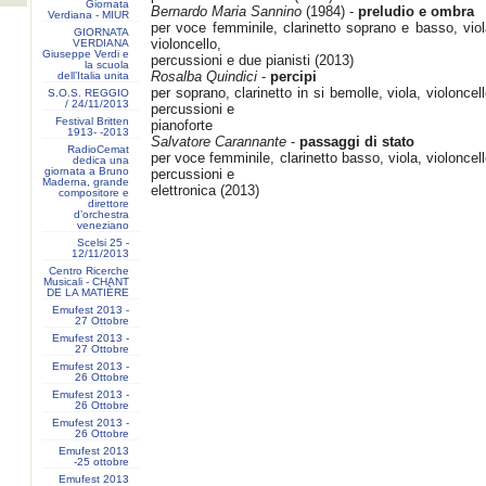
Giornata
Bernardo Maria Sannino
(1984) -
preludio e ombra
Verdiana - MIUR
per voce femminile, clarinetto soprano e basso, viol
GIORNATA
violoncello,
VERDIANA
Giuseppe Verdi e
percussioni e due pianisti (2013)
la scuola
Rosalba Quindici
-
percipi
dell’Italia unita
per soprano, clarinetto in si bemolle, viola, violoncell
S.O.S. REGGIO
/ 24/11/2013
percussioni e
Festival Britten
pianoforte
1913- ‐2013
Salvatore Carannante
-
passaggi di stato
RadioCemat
per voce femminile, clarinetto basso, viola, violoncell
dedica una
giornata a Bruno
percussioni e
Maderna, grande
elettronica (2013)
compositore e
direttore
d’orchestra
veneziano
Scelsi 25 -
12/11/2013
Centro Ricerche
Musicali - CHANT
DE LA MATIÈRE
Emufest 2013 -
27 Ottobre
Emufest 2013 -
27 Ottobre
Emufest 2013 -
26 Ottobre
Emufest 2013 -
26 Ottobre
Emufest 2013 -
26 Ottobre
Emufest 2013
-25 ottobre
Emufest 2013