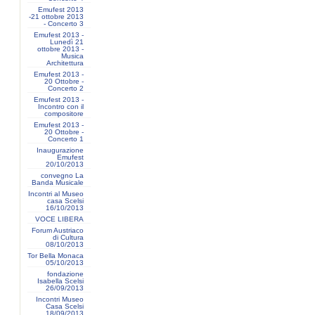
Emufest 2013
-21 ottobre 2013
- Concerto 3
Emufest 2013 -
Lunedì 21
ottobre 2013 -
Musica
Architettura
Emufest 2013 -
20 Ottobre -
Concerto 2
Emufest 2013 -
Incontro con il
compositore
Emufest 2013 -
20 Ottobre -
Concerto 1
Inaugurazione
Emufest
20/10/2013
convegno La
Banda Musicale
Incontri al Museo
casa Scelsi
16/10/2013
VOCE LIBERA
Forum Austriaco
di Cultura
08/10/2013
Tor Bella Monaca
05/10/2013
fondazione
Isabella Scelsi
26/09/2013
Incontri Museo
Casa Scelsi
18/09/2013