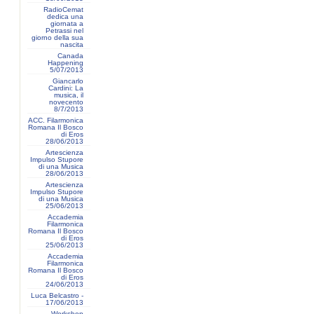
RadioCemat
dedica una
giornata a
Petrassi nel
giorno della sua
nascita
Canada
Happening
5/07/2013
Giancarlo
Cardini: La
musica, il
novecento
8/7/2013
ACC. Filarmonica
Romana Il Bosco
di Eros
28/06/2013
Artescienza
Impulso Stupore
di una Musica
28/06/2013
Artescienza
Impulso Stupore
di una Musica
25/06/2013
Accademia
Filarmonica
Romana Il Bosco
di Eros
25/06/2013
Accademia
Filarmonica
Romana Il Bosco
di Eros
24/06/2013
Luca Belcastro -
17/06/2013
Workshop