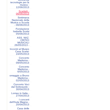
tecnologie per la
musica -
12/06/2013
Scarlatti -
06/06/2013
Settimana
Nazionale della
Musica a Scuola
- 06/06/2013
Fondazione
Isabella Scelsi
05/06/2013
ASS. NAZ.
CRITICI
MUSICALI
26/05/2013 -
Incontri al Museo
Casa Scelsi-
24/05/2013
Concerto
Maderna -
09/05/2013
Concerto
Maderna -
6/05/2013
omaggio a Bruno
Maderna -
02/05/2013
Concerto Voci
dal Sottosuolo -
30/04/2013
Lomax in Italia -
27/04/2013
I concerti
dell'Aula Magna -
20/04/2013
Casa delle