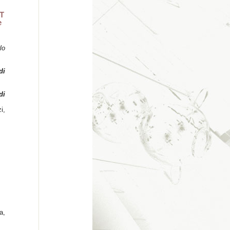
T
e
lo
di
di
i,
a,