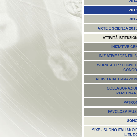
201
201
201
ARTE E SCIENZA 201
ATTIVITÀ ISTITUZIO
INIZIATIVE C
INIZIATIVE / CENTRI 
WORKSHOP / CONVEGN
CONCO
ATTIVITÀ INTERNAZION
COLLABORAZION
PARTENARI
PATROC
FAVOLOSA MUS
SON
SIXE - SUONO ITALIANO 
L'EUR