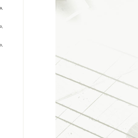
a,
o,
o,