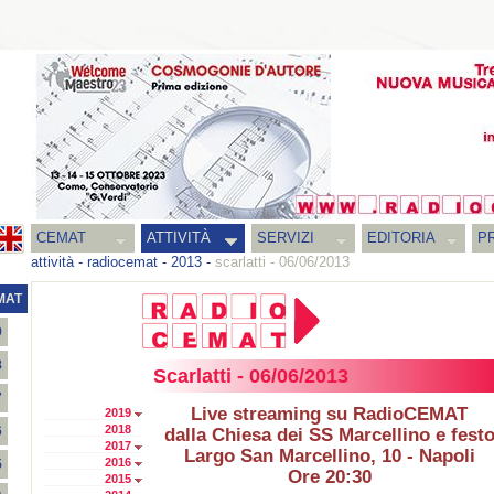
CEMAT
ATTIVITÀ
SERVIZI
EDITORIA
PR
attività
-
radiocemat
-
2013
-
scarlatti - 06/06/2013
MAT
9
8
Scarlatti - 06/06/2013
7
Live streaming su RadioCEMAT
2019
2018
6
dalla Chiesa dei SS Marcellino e fest
2017
Largo San Marcellino, 10 - Napoli
2016
5
Ore 20:30
2015