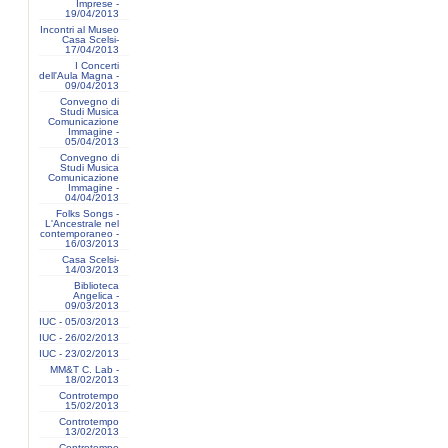
Imprese -
19/04/2013
Incontri al Museo
Casa Scelsi-
17/04/2013
I Concerti
dell'Aula Magna -
09/04/2013
Convegno di
Studi Musica
Comunicazione
Immagine -
05/04/2013
Convegno di
Studi Musica
Comunicazione
Immagine -
04/04/2013
Folks Songs -
L'Ancestrale nel
contemporaneo -
16/03/2013
Casa Scelsi-
14/03/2013
Biblioteca
Angelica -
09/03/2013
IUC - 05/03/2013
IUC - 26/02/2013
IUC - 23/02/2013
MM&T C. Lab -
18/02/2013
Controtempo
15/02/2013
Controtempo
13/02/2013
Controtempo