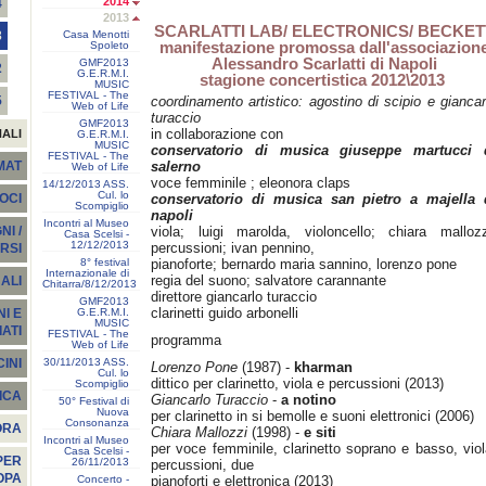
2014
4
2013
SCARLATTI LAB/ ELECTRONICS/ BECKET
Casa Menotti
3
manifestazione promossa dall'associazion
Spoleto
Alessandro Scarlatti di Napoli
GMF2013
2
G.E.R.M.I.
stagione concertistica 2012\2013
MUSIC
FESTIVAL - The
coordinamento artistico: agostino di scipio e giancar
5
Web of Life
turaccio
GMF2013
in collaborazione con
NALI
G.E.R.M.I.
MUSIC
conservatorio di musica giuseppe martucci 
FESTIVAL - The
salerno
EMAT
Web of Life
voce femminile ; eleonora claps
14/12/2013 ASS.
Cul. lo
conservatorio di musica san pietro a majella 
SOCI
Scompiglio
napoli
Incontri al Museo
viola; luigi marolda, violoncello; chiara mallozz
I /
Casa Scelsi -
12/12/2013
percussioni; ivan pennino,
RSI
8° festival
pianoforte; bernardo maria sannino, lorenzo pone
Internazionale di
regia del suono; salvatore carannante
ALI
Chitarra/8/12/2013
direttore giancarlo turaccio
GMF2013
clarinetti guido arbonelli
G.E.R.M.I.
I E
MUSIC
ATI
FESTIVAL - The
programma
Web of Life
30/11/2013 ASS.
INI
Lorenzo Pone
(1987) -
kharman
Cul. lo
dittico per clarinetto, viola e percussioni (2013)
Scompiglio
ICA
Giancarlo Turaccio
-
a notino
50° Festival di
Nuova
per clarinetto in si bemolle e suoni elettronici (2006)
Consonanza
ORA
Chiara Mallozzi
(1998) -
e siti
Incontri al Museo
per voce femminile, clarinetto soprano e basso, viol
Casa Scelsi -
PER
26/11/2013
percussioni, due
OPA
Concerto -
pianoforti e elettronica (2013)