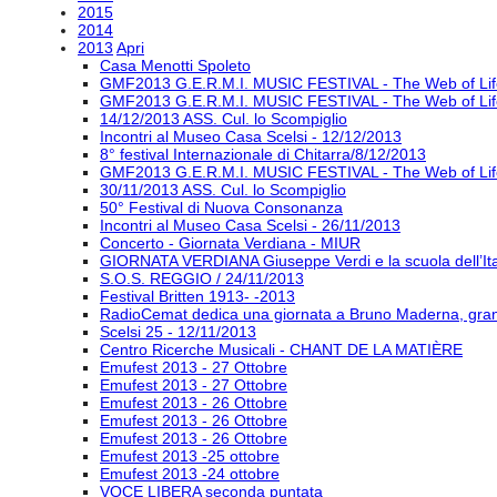
2015
2014
2013
Apri
Casa Menotti Spoleto
GMF2013 G.E.R.M.I. MUSIC FESTIVAL - The Web of Lif
GMF2013 G.E.R.M.I. MUSIC FESTIVAL - The Web of Lif
14/12/2013 ASS. Cul. lo Scompiglio
Incontri al Museo Casa Scelsi - 12/12/2013
8° festival Internazionale di Chitarra/8/12/2013
GMF2013 G.E.R.M.I. MUSIC FESTIVAL - The Web of Lif
30/11/2013 ASS. Cul. lo Scompiglio
50° Festival di Nuova Consonanza
Incontri al Museo Casa Scelsi - 26/11/2013
Concerto - Giornata Verdiana - MIUR
GIORNATA VERDIANA Giuseppe Verdi e la scuola dell’Ital
S.O.S. REGGIO / 24/11/2013
Festival Britten 1913- ‐2013
RadioCemat dedica una giornata a Bruno Maderna, grand
Scelsi 25 - 12/11/2013
Centro Ricerche Musicali - CHANT DE LA MATIÈRE
Emufest 2013 - 27 Ottobre
Emufest 2013 - 27 Ottobre
Emufest 2013 - 26 Ottobre
Emufest 2013 - 26 Ottobre
Emufest 2013 - 26 Ottobre
Emufest 2013 -25 ottobre
Emufest 2013 -24 ottobre
VOCE LIBERA seconda puntata