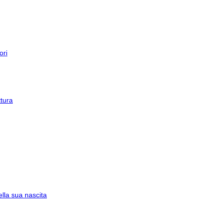
ori
tura
lla sua nascita