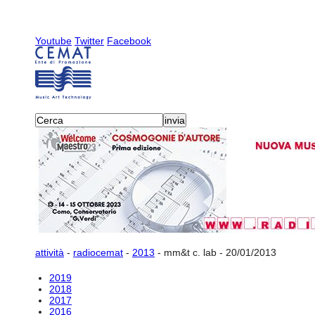
Youtube
Twitter
Facebook
attività
-
radiocemat
-
2013
-
mm&t c. lab - 20/01/2013
2019
2018
2017
2016