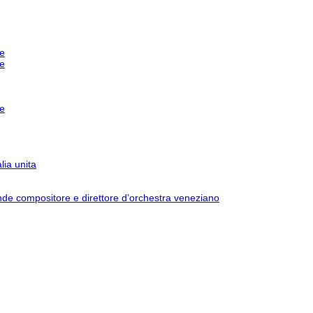
e
e
e
ia unita
e compositore e direttore d’orchestra veneziano