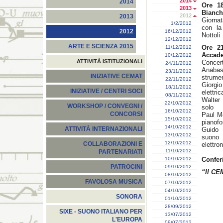
2014
2014
Ore 18
2013
Bianch
2012
2013
Giornat
1/2/2012
con la
2012
16/12/2012
Nottoli
12/12/2012
ARTE E SCIENZA 2015
Ore 21
11/12/2012
Accad
10/12/2012
ATTIVITÀ ISTITUZIONALI
Concer
24/11/2012
Anabas
23/11/2012
INIZIATIVE CEMAT
strumen
22/11/2012
Giorgio
18/11/2012
INIZIATIVE / CENTRI SOCI
elettric
08/11/2012
Walter
22/10/2012
WORKSHOP / CONVEGNI /
solo
16/10/2012
CONCORSI
Paul Me
15/10/2012
pianofo
14/10/2012
ATTIVITÀ INTERNAZIONALI
Guido 
13/10/2012
suono 
12/10/2012
COLLABORAZIONI E
elettron
11/10/2012
PARTENARIATI
10/10/2012
Confer
PATROCINI
09/10/2012
“Il CE
08/10/2012
FAVOLOSA MUSICA
07/10/2012
04/10/2012
SONORA
01/10/2012
28/09/2012
SIXE - SUONO ITALIANO PER
13/07/2012
L'EUROPA
09/07/2012