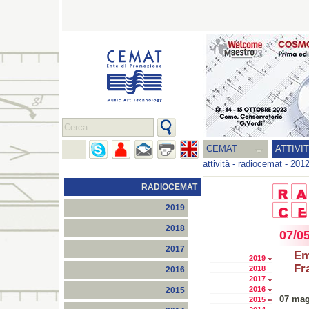
CEMAT
ATTIVI
attività
-
radiocemat
-
201
RADIOCEMAT
2019
2018
07/0
2017
Em
2019
Fr
2018
2016
2017
2016
2015
07 mag
2015