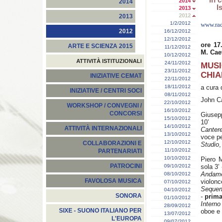
2014
2014
I
2013
2012
2013
1/2/2012
www.rad
2012
16/12/2012
12/12/2012
ore 17
ARTE E SCIENZA 2015
11/12/2012
M. Cae
10/12/2012
ATTIVITÀ ISTITUZIONALI
24/11/2012
MUSI
23/11/2012
CHIA
INIZIATIVE CEMAT
22/11/2012
18/11/2012
a cura 
INIZIATIVE / CENTRI SOCI
08/11/2012
John 
22/10/2012
WORKSHOP / CONVEGNI /
16/10/2012
CONCORSI
Giusep
15/10/2012
10’
14/10/2012
ATTIVITÀ INTERNAZIONALI
Cantere
13/10/2012
voce pe
12/10/2012
COLLABORAZIONI E
Studio
,
11/10/2012
PARTENARIATI
10/10/2012
Piero 
PATROCINI
09/10/2012
sola 3’
Andame
08/10/2012
FAVOLOSA MUSICA
violonc
07/10/2012
Sequen
04/10/2012
SONORA
-
prima
01/10/2012
Interno
28/09/2012
SIXE - SUONO ITALIANO PER
oboe e 
13/07/2012
L'EUROPA
09/07/2012