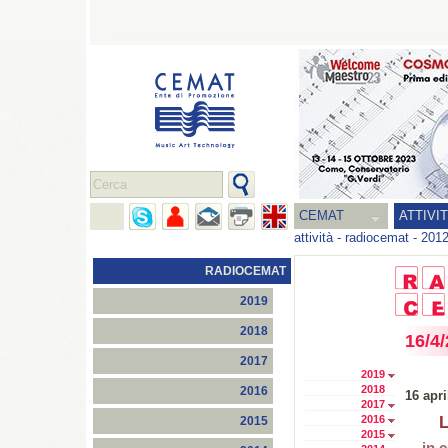
CEMAT
ATTIVI
attività
-
radiocemat
-
201
RADIOCEMAT
2019
2018
16/4
2017
2019
2018
2016
16 apri
2017
2016
L
2015
2015
in 