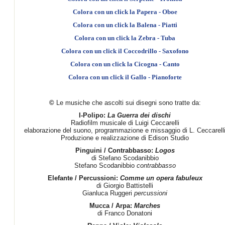
Colora con un click la Papera - Oboe
Colora con un click la Balena - Piatti
Colora con un click la Zebra - Tuba
Colora con un click il Coccodrillo - Saxofono
Colora con un click la Cicogna - Canto
Colora con un click il Gallo - Pianoforte
©
Le musiche che ascolti sui disegni sono tratte da:
I-Polipo:
La Guerra dei dischi
Radiofilm musicale di Luigi Ceccarelli
elaborazione del suono, programmazione e missaggio di L. Ceccarell
Produzione e realizzazione di Edison Studio
Pinguini / Contrabbasso:
Logos
di Stefano Scodanibbio
Stefano Scodanibbio
contrabbasso
Elefante / Percussioni:
Comme un opera fabuleux
di Giorgio Battistelli
Gianluca Ruggeri
percussioni
Mucca / Arpa:
Marches
di Franco Donatoni