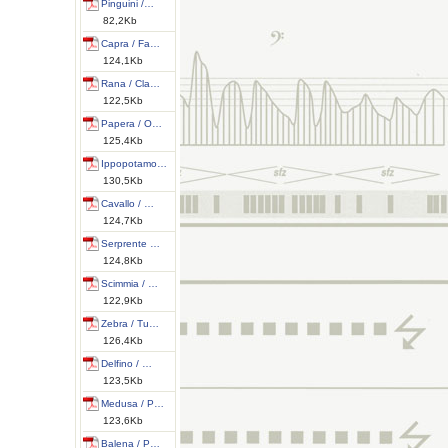
Pinguini /…
82,2Kb
Capra / Fa…
124,1Kb
Rana / Cla…
122,5Kb
Papera / O…
125,4Kb
Ippopotamo…
130,5Kb
Cavallo / …
124,7Kb
Serprente …
124,8Kb
Scimmia / …
122,9Kb
Zebra / Tu…
126,4Kb
Delfino / …
123,5Kb
Medusa / P…
123,6Kb
Balena / P…