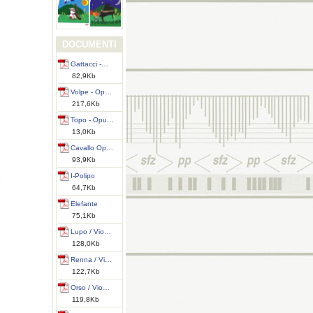
DOCUMENTI
Gattacci -…
82,9Kb
Volpe - Op…
217,6Kb
Topo - Opu…
13,0Kb
Cavallo Op…
93,9Kb
I-Polipo
i
64,7Kb
Elefante
75,1Kb
Lupo / Vio…
128,0Kb
Renna / Vi…
122,7Kb
Orso / Vio…
119,8Kb