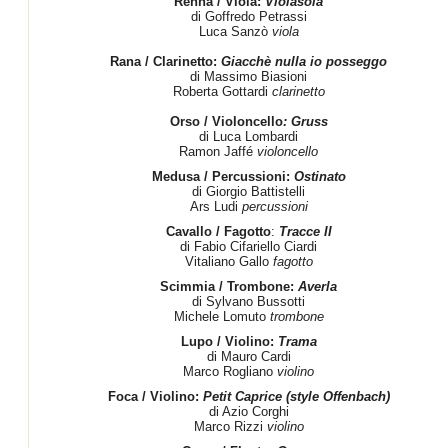
Renna / Viola:
Violasola
di Goffredo Petrassi
Luca Sanzò
viola
Rana / Clarinetto:
Giacchè nulla io posseggo
di Massimo Biasioni
Roberta Gottardi
clarinetto
Orso / Violoncello
: Gruss
di Luca Lombardi
Ramon Jaffé
violoncello
Medusa / Percussioni:
Ostinato
di Giorgio Battistelli
Ars Ludi
percussioni
Cavallo / Fagotto
:
Tracce II
di Fabio Cifariello Ciardi
Vitaliano Gallo
fagotto
Scimmia / Trombone:
Averla
di Sylvano Bussotti
Michele Lomuto
trombone
Lupo / Violino:
Trama
di Mauro Cardi
Marco Rogliano
violino
Foca / Violino:
Petit Caprice (style Offenbach)
di Azio Corghi
Marco Rizzi
violino