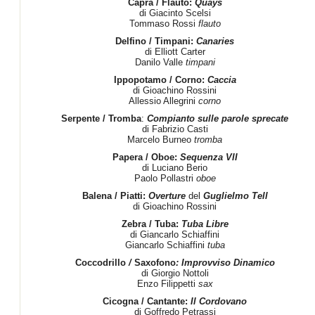
Capra / Flauto:
Quays
di Giacinto Scelsi
Tommaso Rossi
flauto
Delfino / Timpani:
Canaries
di Elliott Carter
Danilo Valle
timpani
Ippopotamo / Corno:
Caccia
di Gioachino Rossini
Allessio Allegrini
corno
Serpente / Tromba
:
Compianto sulle parole sprecate
di Fabrizio Casti
Marcelo Burneo
tromba
Papera / Oboe:
Sequenza VII
di Luciano Berio
Paolo Pollastri
oboe
Balena / Piatti:
Overture
del
Guglielmo Tell
di Gioachino Rossini
Zebra / Tuba:
Tuba Libre
di Giancarlo Schiaffini
Giancarlo Schiaffini
tuba
Coccodrillo
/
Saxofono
: Improvviso Dinamico
di Giorgio Nottoli
Enzo Filippetti
sax
Cicogna / Cantante:
Il Cordovano
di Goffredo Petrassi