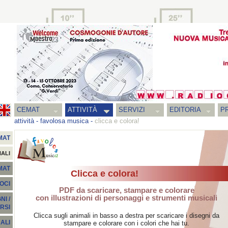
CEMAT
ATTIVITÀ
SERVIZI
EDITORIA
PR
attività
-
favolosa musica
-
clicca e colora!
MAT
NALI
EMAT
Clicca e colora!
SOCI
PDF da scaricare, stampare e colorare
con illustrazioni di personaggi e strumenti musicali
I /
RSI
Clicca sugli animali in basso a destra per scaricare i disegni da
ALI
stampare e colorare con i colori che hai tu.