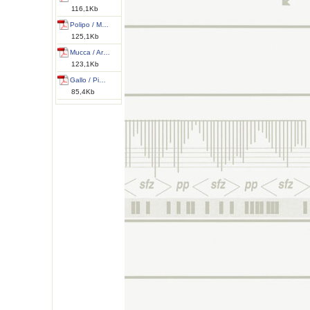
116,1Kb
Polipo / M…
125,1Kb
Mucca / Ar…
123,1Kb
Gallo / Pi…
85,4Kb