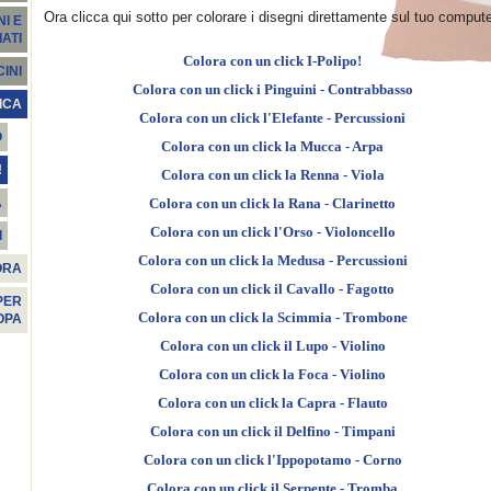
Ora clicca qui sotto per colorare i disegni direttamente sul tuo compute
I E
ATI
Colora con un click I-Polipo!
INI
Colora con un click i Pinguini - Contrabbasso
ICA
Colora con un click l'Elefante - Percussioni
O
Colora con un click la Mucca - Arpa
!
Colora con un click la Renna - Viola
À
Colora con un click la Rana - Clarinetto
Colora con un click l'Orso - Violoncello
I
Colora con un click la Medusa - Percussioni
ORA
Colora con un click il Cavallo - Fagotto
PER
Colora con un click la Scimmia - Trombone
OPA
Colora con un click il Lupo - Violino
Colora con un click la Foca - Violino
Colora con un click la Capra - Flauto
Colora con un click il Delfino - Timpani
Colora con un click l'Ippopotamo - Corno
Colora con un click il Serpente - Tromba