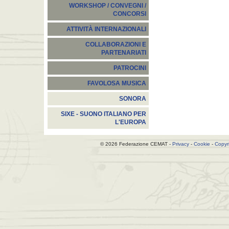
WORKSHOP / CONVEGNI /
CONCORSI
ATTIVITÀ INTERNAZIONALI
COLLABORAZIONI E
PARTENARIATI
PATROCINI
FAVOLOSA MUSICA
SONORA
SIXE - SUONO ITALIANO PER
L'EUROPA
© 2026 Federazione CEMAT -
Privacy
-
Cookie
-
Copyr