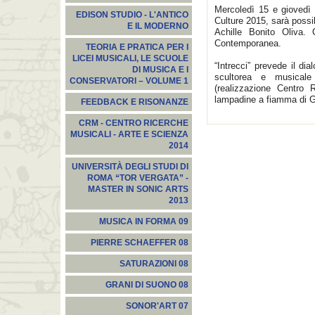
Mercoledì 15 e giovedì 
EDISON STUDIO - L'ANTICO
Culture 2015, sarà possib
E IL MODERNO
Achille Bonito Oliva.
Contemporanea.
TEORIA E PRATICA PER I
LICEI MUSICALI, LE SCUOLE
“Intrecci” prevede il di
DI MUSICA E I
scultorea e musicale
CONSERVATORI – VOLUME 1
(realizzazione Centro 
lampadine a fiamma di G
FEEDBACK E RISONANZE
CRM - CENTRO RICERCHE
MUSICALI - ARTE E SCIENZA
2014
UNIVERSITÀ DEGLI STUDI DI
ROMA “TOR VERGATA” -
MASTER IN SONIC ARTS
2013
MUSICA IN FORMA 09
PIERRE SCHAEFFER 08
SATURAZIONI 08
GRANI DI SUONO 08
SONOR'ART 07