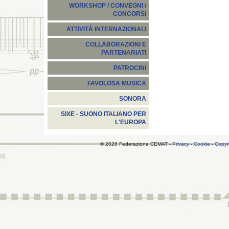
WORKSHOP / CONVEGNI /
CONCORSI
ATTIVITÀ INTERNAZIONALI
COLLABORAZIONI E
PARTENARIATI
PATROCINI
FAVOLOSA MUSICA
SONORA
SIXE - SUONO ITALIANO PER
L'EUROPA
© 2026 Federazione CEMAT -
Privacy
-
Cookie
-
Copyr