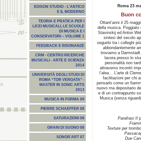
Roma 23 mag
EDISON STUDIO - L'ANTICO
E IL MODERNO
Buon co
TEORIA E PRATICA PER I
Ottant’anni il 25 magg
LICEI MUSICALI, LE SCUOLE
della musica. Poggiato
DI MUSICA E I
Stavinskij ed Anton Webe
CONSERVATORI – VOLUME 1
sintesi del secolo ap
seguirlo tra i colleghi pi
FEEDBACK E RISONANZE
abbondantemente arri
troviamo a Darmstadt.
CRM - CENTRO RICERCHE
lavora presso lo stu
MUSICALI - ARTE E SCIENZA
personalità non tar
2014
attraverso incontri imp
l’alea… L’arte di Cleme
UNIVERSITÀ DEGLI STUDI DI
facilitazioni per chi
ROMA “TOR VERGATA” -
pensarlo come un fiammin
MASTER IN SONIC ARTS
nuovo ma depositario del
2013
e di un contrappunto sof
Musica (senza riguardi
MUSICA IN FORMA 09
PIERRE SCHAEFFER 08
Parafrasi II
p
SATURAZIONI 08
Framm
GRANI DI SUONO 08
Texture
per trombo
Passacag
SONOR'ART 07
Due Can