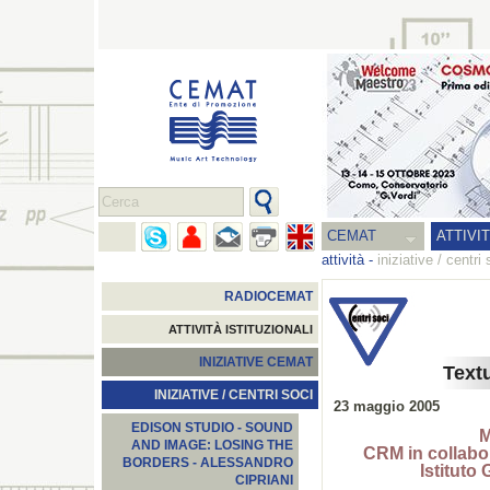
CEMAT
ATTIVI
attività
-
iniziative / centri 
RADIOCEMAT
ATTIVITÀ ISTITUZIONALI
INIZIATIVE CEMAT
Text
INIZIATIVE / CENTRI SOCI
23 maggio 2005
EDISON STUDIO - SOUND
M
AND IMAGE: LOSING THE
CRM in collab
BORDERS - ALESSANDRO
Istitut
CIPRIANI