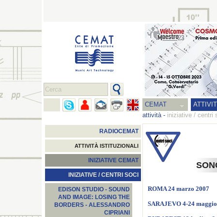
CEMAT
ATTIVI
attività
-
iniziative / centri 
RADIOCEMAT
ATTIVITÀ ISTITUZIONALI
INIZIATIVE CEMAT
SONO
INIZIATIVE / CENTRI SOCI
ROMA 24 marzo 2007
EDISON STUDIO - SOUND
AND IMAGE: LOSING THE
SARAJEVO 4-24 maggio
BORDERS - ALESSANDRO
CIPRIANI