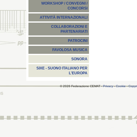
WORKSHOP / CONVEGNI /
CONCORSI
ATTIVITÀ INTERNAZIONALI
COLLABORAZIONI E
PARTENARIATI
PATROCINI
FAVOLOSA MUSICA
SONORA
SIXE - SUONO ITALIANO PER
L'EUROPA
© 2026 Federazione CEMAT -
Privacy
-
Cookie
-
Copyr