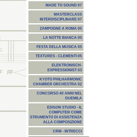
MADE TO SOUND 07
MASTERCLASS
INTERDISCIPLINARE 07
ZAMPOGNE A ROMA 05
LA NOTTE BIANCA 05
FESTA DELLA MUSICA 05
TEXTURES - CLEMENTI 05
ELEKTRONISCH-
EXPRESSIONIST 03
KYOTO PHILHARMONIC
CHAMBER ORCHESTRA 02
CONCORSO 40 ANNI NEL
DUEMILA
EDISON STUDIO - IL
COMPUTER COME
STRUMENTO DI ASSISTENZA
ALLA COMPOSIZIONE
CRM - INTRECCI