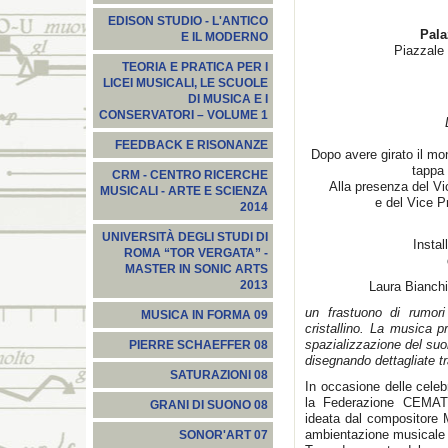
EDISON STUDIO - L'ANTICO
Pala
E IL MODERNO
Piazzale 
TEORIA E PRATICA PER I
LICEI MUSICALI, LE SCUOLE
DI MUSICA E I
CONSERVATORI – VOLUME 1
FEEDBACK E RISONANZE
Dopo avere girato il mon
tappa 
CRM - CENTRO RICERCHE
Alla presenza del Vic
MUSICALI - ARTE E SCIENZA
e del Vice Pr
2014
UNIVERSITÀ DEGLI STUDI DI
Insta
ROMA “TOR VERGATA” -
MASTER IN SONIC ARTS
2013
Laura Bianch
un frastuono di rumori
MUSICA IN FORMA 09
cristallino. La musica pr
spazializzazione del suo
PIERRE SCHAEFFER 08
disegnando dettagliate tr
SATURAZIONI 08
In occasione delle celeb
la Federazione CEMAT 
GRANI DI SUONO 08
ideata dal compositore 
ambientazione musicale n
SONOR'ART 07