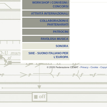
WORKSHOP / CONVEGNI /
CONCORSI
ATTIVITÀ INTERNAZIONALI
COLLABORAZIONI E
PARTENARIATI
PATROCINI
FAVOLOSA MUSICA
SONORA
SIXE - SUONO ITALIANO PER
L'EUROPA
© 2026 Federazione CEMAT -
Privacy
-
Cookie
-
Copyr