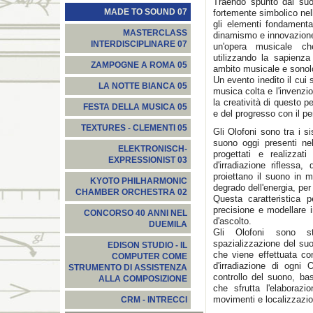
Traendo spunto dal suo
MADE TO SOUND 07
fortemente simbolico nell
gli elementi fondamenta
MASTERCLASS
dinamismo e innovazione
INTERDISCIPLINARE 07
un'opera musicale ch
utilizzando la sapienza
ZAMPOGNE A ROMA 05
ambito musicale e sonolo
Un evento inedito il cui 
LA NOTTE BIANCA 05
musica colta e l'invenzion
la creatività di questo p
FESTA DELLA MUSICA 05
e del progresso con il pe
TEXTURES - CLEMENTI 05
Gli Olofoni sono tra i si
suono oggi presenti nel
ELEKTRONISCH-
progettati e realizza
EXPRESSIONIST 03
d'irradiazione riflessa,
proiettano il suono in 
KYOTO PHILHARMONIC
degrado dell'energia, per
CHAMBER ORCHESTRA 02
Questa caratteristica 
precisione e modellare
CONCORSO 40 ANNI NEL
d'ascolto.
DUEMILA
Gli Olofoni sono sta
spazializzazione del suo
EDISON STUDIO - IL
che viene effettuata con
COMPUTER COME
d'irradiazione di ogni
STRUMENTO DI ASSISTENZA
controllo del suono, bas
ALLA COMPOSIZIONE
che sfrutta l'elaborazi
movimenti e localizzazion
CRM - INTRECCI