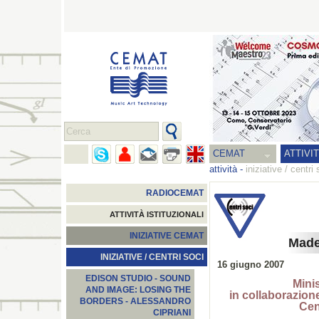
CEMAT
ATTIVI
attività
-
iniziative / centri 
RADIOCEMAT
ATTIVITÀ ISTITUZIONALI
INIZIATIVE CEMAT
Made
INIZIATIVE / CENTRI SOCI
16 giugno 2007
EDISON STUDIO - SOUND
Minis
AND IMAGE: LOSING THE
in collaborazio
BORDERS - ALESSANDRO
Cen
CIPRIANI