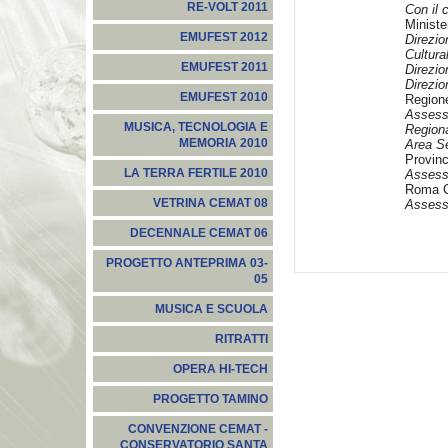
RE-VOLT 2011
Con il 
Minister
EMUFEST 2012
Direzi
Cultural
EMUFEST 2011
Direzio
Direzio
EMUFEST 2010
Region
Assess
MUSICA, TECNOLOGIA E
Regiona
MEMORIA 2010
Area Se
Provin
LA TERRA FERTILE 2010
Assesso
Roma C
VETRINA CEMAT 08
Assesso
DECENNALE CEMAT 06
PROGETTO ANTEPRIMA 03-
05
MUSICA E SCUOLA
RITRATTI
OPERA HI-TECH
PROGETTO TAMINO
CONVENZIONE CEMAT -
CONSERVATORIO SANTA