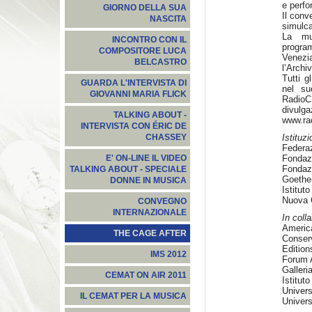
e perfo
GIORNO DELLA SUA
Il conv
NASCITA
simulca
La mu
INCONTRO CON IL
progra
COMPOSITORE LUCA
Venezi
BELCASTRO
l’Archi
Tutti g
GUARDA L'INTERVISTA DI
nel su
GIOVANNI MARIA FLICK
RadioCE
divul
TALKING ABOUT -
www.ra
INTERVISTA CON ÉRIC DE
Istituzi
CHASSEY
Federa
Fondazi
E' ON-LINE IL VIDEO
Fondaz
TALKING ABOUT - SPECIALE
Goethe
DONNE IN MUSICA
Istitut
Nuova 
CONVEGNO
INTERNAZIONALE
In coll
Americ
THE CAGE AFTER
Conserv
Edition
IMS 2012
Forum A
Galler
CEMAT ON AIR 2011
Istitut
Univers
IL CEMAT PER LA MUSICA
Univers