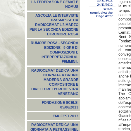
23/11/2012
figura 
LA FEDERAZIONE CEMAT E
24/11/2012
la mus
NOMUS
serata
tempo.
conclusiva the
nascit
ASCOLTA LE INTERVISTE
Cage After
compos
TRASMESSE DA
possibil
RADIOCEMAT L'8 MARZO
promot
PER LA SECONDA EDIZIONE
Cemat,
DI RUMORE ROSA
Beni S
Fondaz
RUMORE ROSA - SECONDA
numeros
EDIZIONE - 9 ORE DI
di con
COMPOSIZIONI E
conveg
INTERPRETAZIONI AL
conosce
FEMMINIL
americ
intern
RADIOCEMAT DEDICA UNA
artisti
GIORNATA A BRUNO
anche l
MADERNA GRANDE
sulle g
COMPOSITORE E
inter
manifes
DIRETTORE D’ORCHESTRA
The C
VENEZIANO
abbiam
dell'e
FONDAZIONE SCELSI
contes
05/06/2013
sottoli
Giacint
EMUFEST 2013
rifles
all’im
RADIOCEMAT DEDICA UNA
storica
GIORNATA A PETRASSI NEL