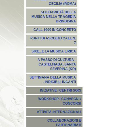
CECILIA (ROMA)
SOLIDARIETÀ DELLA
MUSICA NELLA TRAGEDIA
BRINDISINA
CALL 1000 IN CONCERTO
PUNTI DI ASCOLTO CALL N.
7
SIXE...E LA MUSICA LIRICA
A PASSO DI CULTURA -
CASTELFIABA, SANTA
SEVERINA (KR)
SETTIMANA DELLA MUSICA
- INDICIBILI INCANTI
INIZIATIVE / CENTRI SOCI
WORKSHOP / CONVEGNI /
CONCORSI
ATTIVITÀ INTERNAZIONALI
COLLABORAZIONI E
PARTENARIATI