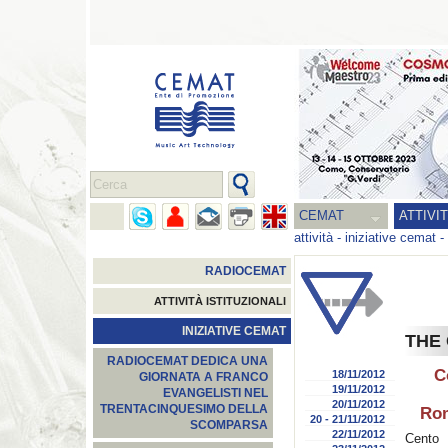
CEMAT
ATTIVI
attività
-
iniziative cemat
-
RADIOCEMAT
ATTIVITÀ ISTITUZIONALI
INIZIATIVE CEMAT
THE
RADIOCEMAT DEDICA UNA
C
18/11/2012
GIORNATA A FRANCO
19/11/2012
EVANGELISTI NEL
20/11/2012
TRENTACINQUESIMO DELLA
Rom
20 - 21/11/2012
SCOMPARSA
22/11/2012
Cento 