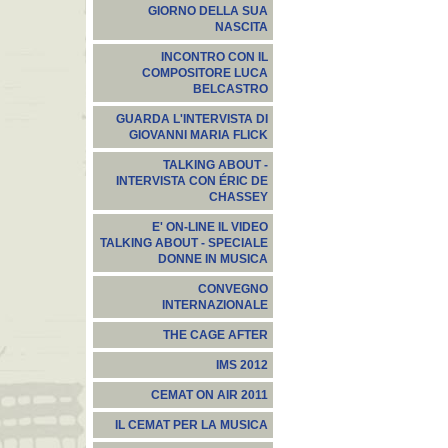
GIORNO DELLA SUA
NASCITA
INCONTRO CON IL
COMPOSITORE LUCA
BELCASTRO
GUARDA L'INTERVISTA DI
GIOVANNI MARIA FLICK
TALKING ABOUT -
INTERVISTA CON ÉRIC DE
CHASSEY
E' ON-LINE IL VIDEO
TALKING ABOUT - SPECIALE
DONNE IN MUSICA
CONVEGNO
INTERNAZIONALE
THE CAGE AFTER
IMS 2012
CEMAT ON AIR 2011
IL CEMAT PER LA MUSICA