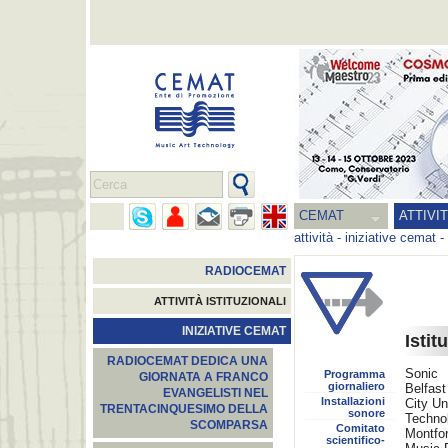
CEMAT
ATTIVI
attività
-
iniziative cemat
-
RADIOCEMAT
ATTIVITÀ ISTITUZIONALI
INIZIATIVE CEMAT
Istit
RADIOCEMAT DEDICA UNA
Sonic 
Programma
GIORNATA A FRANCO
giornaliero
Belfast
EVANGELISTI NEL
Installazioni
City Un
TRENTACINQUESIMO DELLA
sonore
Techno
SCOMPARSA
Comitato
Montfor
scientifico-