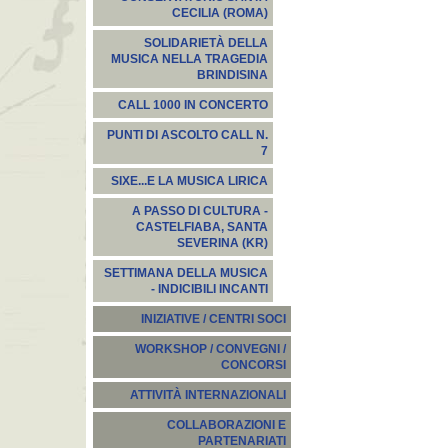
CECILIA (ROMA)
SOLIDARIETÀ DELLA
MUSICA NELLA TRAGEDIA
BRINDISINA
CALL 1000 IN CONCERTO
PUNTI DI ASCOLTO CALL N.
7
SIXE...E LA MUSICA LIRICA
A PASSO DI CULTURA -
CASTELFIABA, SANTA
SEVERINA (KR)
SETTIMANA DELLA MUSICA
- INDICIBILI INCANTI
INIZIATIVE / CENTRI SOCI
WORKSHOP / CONVEGNI /
CONCORSI
ATTIVITÀ INTERNAZIONALI
COLLABORAZIONI E
PARTENARIATI