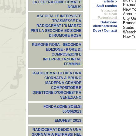
Music 
artistico
LA FEDERAZIONE CEMAT E
Poznań
Staff tecnico
NOMUS
New Yo
Istituzioni
Aaron 
Musicali
ASCOLTA LE INTERVISTE
Partecipanti
City Un
TRASMESSE DA
Dotazione
Brandei
RADIOCEMAT L'8 MARZO
elettroacustica
Studio
Dove / Contatti
PER LA SECONDA EDIZIONE
Westch
DI RUMORE ROSA
New Yo
RUMORE ROSA - SECONDA
EDIZIONE - 9 ORE DI
COMPOSIZIONI E
INTERPRETAZIONI AL
FEMMINIL
RADIOCEMAT DEDICA UNA
GIORNATA A BRUNO
MADERNA GRANDE
COMPOSITORE E
DIRETTORE D’ORCHESTRA
VENEZIANO
FONDAZIONE SCELSI
05/06/2013
EMUFEST 2013
RADIOCEMAT DEDICA UNA
GIORNATA A PETRASSI NEL