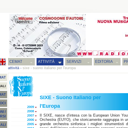
CEMAT
ATTIVITÀ
SERVIZI
EDITORIA
PR
attività
-
sixe - suono italiano per l'europa
MAT
NALI
EMAT
SIXE - Suono Italiano per
SOCI
l'Europa
2009
2008
I /
Il SIXE, nasce d’intesa con la European Union You
2007
RSI
Orchestra (EUYO), che storicamente raggruppa in u
2006
grande orchestra sinfonica i migliori strumentisti d
2005
ALI