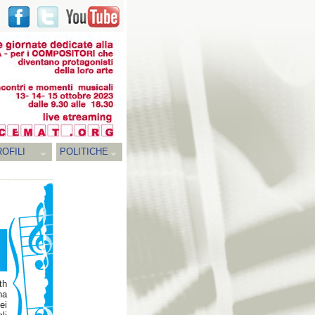
OFILI
POLITICHE
th
na
ei