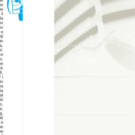
li
no
ne
il
la
or
si
 e
di
an
a,
i;
ce
o,
me
ck
l,
 i
to
ra
ia
al
ti
o,
e,
g,
ti
 e
ne
ne