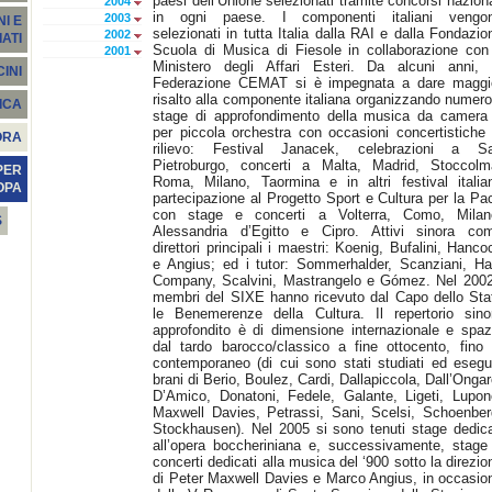
paesi dell’Unione selezionati tramite concorsi naziona
2004
in ogni paese. I componenti italiani vengo
2003
I E
selezionati in tutta Italia dalla RAI e dalla Fondazio
2002
ATI
Scuola di Musica di Fiesole in collaborazione con 
2001
Ministero degli Affari Esteri. Da alcuni anni, 
INI
Federazione CEMAT si è impegnata a dare maggi
risalto alla componente italiana organizzando numero
ICA
stage di approfondimento della musica da camera
per piccola orchestra con occasioni concertistiche 
ORA
rilievo: Festival Janacek, celebrazioni a S
Pietroburgo, concerti a Malta, Madrid, Stoccolm
PER
Roma, Milano, Taormina e in altri festival italian
OPA
partecipazione al Progetto Sport e Cultura per la Pa
con stage e concerti a Volterra, Como, Milan
S
Alessandria d’Egitto e Cipro. Attivi sinora co
direttori principali i maestri: Koenig, Bufalini, Hanco
e Angius; ed i tutor: Sommerhalder, Scanziani, Hal
Company, Scalvini, Mastrangelo e Gómez. Nel 2002
membri del SIXE hanno ricevuto dal Capo dello Sta
le Benemerenze della Cultura. Il repertorio sino
approfondito è di dimensione internazionale e spaz
dal tardo barocco/classico a fine ottocento, fino 
contemporaneo (di cui sono stati studiati ed esegui
brani di Berio, Boulez, Cardi, Dallapiccola, Dall’Ongar
D’Amico, Donatoni, Fedele, Galante, Ligeti, Lupon
Maxwell Davies, Petrassi, Sani, Scelsi, Schoenber
Stockhausen). Nel 2005 si sono tenuti stage dedica
all’opera boccheriniana e, successivamente, stage
concerti dedicati alla musica del ‘900 sotto la direzio
di Peter Maxwell Davies e Marco Angius, in occasio