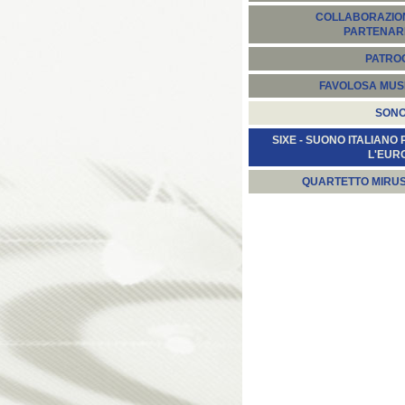
COLLABORAZION
PARTENARI
PATROC
FAVOLOSA MUS
SON
SIXE - SUONO ITALIANO 
L'EUR
QUARTETTO MIRU