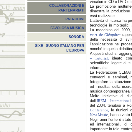
vincitori in CD e DVD e in
COLLABORAZIONI E
La promozione multimed
PARTENARIATI
dimostra la produzione
essi realizzate.
PATROCINI
L’attività di ricerca ha 
tecnologie in molteplic
FAVOLOSA MUSICA
La macchina del 2000
mort de Cléopâtre
rappr
SONORA
della necessità di svi
l’applicazione nel proc
SIXE - SUONO ITALIANO PER
nonché in quello didattic
L'EUROPA
A questi studi si aggiun
– Tutorial,
ideato come
scientifiche legate al 
informatici.
La Federazione CEMAT 
convegni e seminari, n
fotografare la situazione 
ed i risultati della rice
musica contemporanea ita
Molte iniziative di ri
dell’
IREM - International
del 2004, tenutasi a Ro
Conference,
le riunioni d
New Music
, hanno visto
Negli anni l’ente è stato
ed internazionali, di c
importante in tale conte