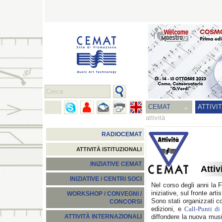
CEMAT
ATTIVI
attività
RADIOCEMAT
ATTIVITÀ ISTITUZIONALI
INIZIATIVE CEMAT
Attiv
INIZIATIVE / CENTRI SOCI
Nel corso degli anni la
iniziative, sul fronte arti
WORKSHOP / CONVEGNI /
Sono stati organizzati co
CONCORSI
edizioni, e
Call-Punti di
diffondere la nuova musi
ATTIVITÀ INTERNAZIONALI