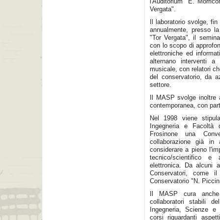
l'Auditorium "E. Morrico
Vergata".
Il laboratorio svolge, fi
annualmente, presso la 
"Tor Vergata", il semin
con lo scopo di approfond
elettroniche ed informa
alternano interventi a 
musicale, con relatori c
del conservatorio, da az
settore.
Il MASP svolge inoltre a
contemporanea, con parti
Nel 1998 viene stipula
Ingegneria e Facoltà 
Frosinone una Conve
collaborazione già in 
considerare a pieno l'im
tecnico/scientifico e
elettronica. Da alcuni 
Conservatori, come il
Conservatorio "N. Piccinn
Il MASP cura anche un
collaboratori stabili 
Ingegneria, Scienze e 
corsi riguardanti aspetti