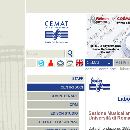
CEMAT
ATTIVI
cemat
-
centri soci
-
labora
STAFF
CENTRI SOCI
COMPUTERART
Labo
CRM
Sezione Musical a
EDISON STUDIO
Università di Roma
CITTÀ DELLA SCIENZA
Data di fondazione: 199