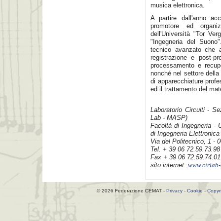
musica elettronica.
A partire dall'anno ac
promotore ed organiz
dell'Università "Tor Ver
"Ingegneria del Suono"
tecnico avanzato che 
registrazione e post-pr
processamento e recuper
nonché nel settore della 
di apparecchiature profe
ed il trattamento del mat
Laboratorio Circuiti - S
Lab - MASP)
Facoltà di Ingegneria - 
di Ingegneria Elettronica
Via del Politecnico, 1 -
Tel. + 39 06 72.59.73.98
Fax + 39 06 72.59.74.01
sito internet:
www.cirlab-
© 2026 Federazione CEMAT -
Privacy
-
Cookie
-
Copyr