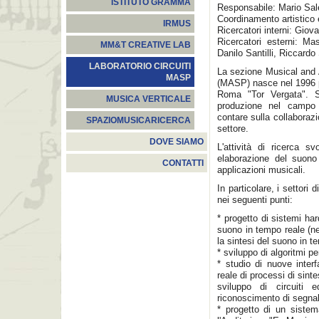
ISTITUTO GRAMMA
Responsabile: Mario Sal
Coordinamento artistico 
IRMUS
Ricercatori interni: Giov
Ricercatori esterni: Ma
MM&T CREATIVE LAB
Danilo Santilli, Riccard
LABORATORIO CIRCUITI
La sezione Musical and A
MASP
(MASP) nasce nel 1996 pr
Roma "Tor Vergata". Si
MUSICA VERTICALE
produzione nel campo 
contare sulla collaborazi
SPAZIOMUSICARICERCA
settore.
DOVE SIAMO
L'attività di ricerca sv
elaborazione del suono 
CONTATTI
applicazioni musicali.
In particolare, i settori 
nei seguenti punti:
* progetto di sistemi har
suono in tempo reale (ne
la sintesi del suono in t
* sviluppo di algoritmi p
* studio di nuove inter
reale di processi di sint
sviluppo di circuiti e
riconoscimento di segna
* progetto di un sistem