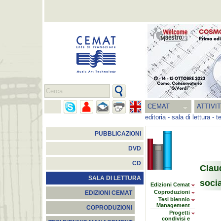
CEMAT
ATTIVI
editoria
-
sala di lettura
-
t
PUBBLICAZIONI
DVD
CD
Clau
SALA DI LETTURA
socia
Edizioni Cemat
Coproduzioni
EDIZIONI CEMAT
Tesi biennio
Management
COPRODUZIONI
Progetti
condivisi e