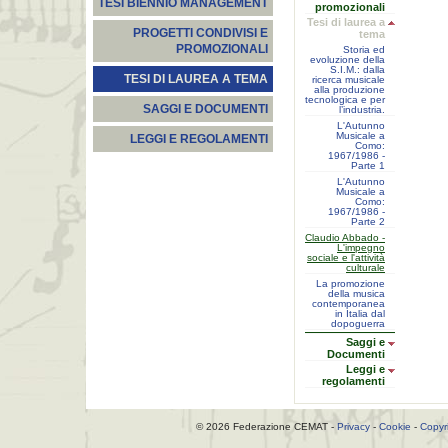
TESI BIENNIO MANAGEMENT
promozionali
Tesi di laurea a
PROGETTI CONDIVISI E
tema
PROMOZIONALI
Storia ed
evoluzione della
S.I.M.: dalla
TESI DI LAUREA A TEMA
ricerca musicale
alla produzione
tecnologica e per
SAGGI E DOCUMENTI
l’industria.
L'Autunno
Musicale a
LEGGI E REGOLAMENTI
Como:
1967/1986 -
Parte 1
L'Autunno
Musicale a
Como:
1967/1986 -
Parte 2
Claudio Abbado -
L'impegno
sociale e l'attività
culturale
La promozione
della musica
contemporanea
in Italia dal
dopoguerra
Saggi e
Documenti
Leggi e
regolamenti
© 2026 Federazione CEMAT -
Privacy
-
Cookie
-
Copyr