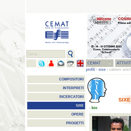
CEMAT
ATTIVI
profili
-
sixe
-
saleem anich
COMPOSITORI
INTERPRETI
RICERCATORI
SIXE
SIXE
-
bio
OPERE
PROGETTI