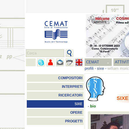
CEMAT
ATTIVI
profili
-
sixe
-
william moric
COMPOSITORI
INTERPRETI
RICERCATORI
SIXE
SIXE
-
bio
OPERE
PROGETTI