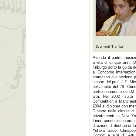
Strumenti: Tromba
Avendo il padre musicis
all'età di cinque anni.
Friburgo sotto la guida d
al Concorso Internazion
ammesso alla sezione pr
classe del prof. J.F. Mi
nell'ambito del 26° Con
perfezionamento con M.
altri. Nel 2002 risulta 
Competition a Manchest
2004 si diploma con men
Ginevra nella classe di
privatamente a New Yor
Tiene concerti con orche
direzione di direttori di
Yutaka Sado, Chrispo
Corboz e altri. È Attua