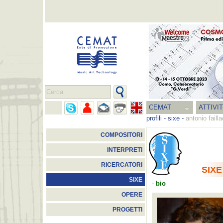
CEMAT
ATTIVI
profili
-
sixe
-
antonio failla
COMPOSITORI
INTERPRETI
RICERCATORI
SIXE
SIXE
-
bio
OPERE
PROGETTI