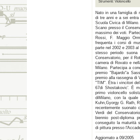
Strumenti: Violoncello
Nato in una famiglia di 
di tre anni e a sei entra
Scuola Civica di Milano.
Scano presso il Conserva
massimo dei voti. Parte
Rossi, F. Maggio Orm
frequenta i corsi di mu
parte nel 2002 e 2003 al
stesso periodo suona 
Conservatorio, per il Ro
camera di Rovato e nella
Milano. Partecipa a conc
premio "Bajardo"a Sassa
premio alla rassegna di V
"TIM". Ètra i vincitori d
67di Shostakovic'. È m
primo violoncello solis
diMilano, con la quale
Kuhn,Gyorgy G. Rath, R.
recentemente suonato co
Verdi del Conservatori
biennio post-diploma p
conseguito la maturità s
di pittura presso l'Accad
Aggiornato a 09/2005