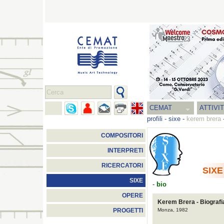
CEMAT
ATTIVI
profili
-
sixe
-
kerem brera
COMPOSITORI
INTERPRETI
RICERCATORI
SIXE
SIXE
-
bio
OPERE
Kerem Brera - Biografi
Monza, 1982
PROGETTI