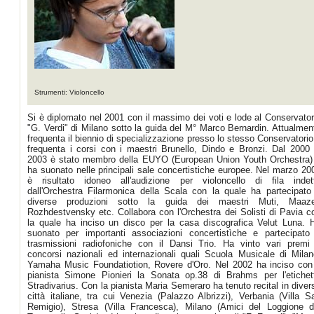
Strumenti: Violoncello
Si è diplomato nel 2001 con il massimo dei voti e lode al Conservator
"G. Verdi" di Milano sotto la guida del M° Marco Bernardin. Attualmen
frequenta il biennio di specializzazione presso lo stesso Conservatorio
frequenta i corsi con i maestri Brunello, Dindo e Bronzi. Dal 2000 
2003 è stato membro della EUYO (European Union Youth Orchestra)
ha suonato nelle principali sale concertistiche europee. Nel marzo 20
è risultato idoneo all'audizione per violoncello di fila indet
dall'Orchestra Filarmonica della Scala con la quale ha partecipato
diverse produzioni sotto la guida dei maestri Muti, Maaze
Rozhdestvensky etc. Collabora con l'Orchestra dei Solisti di Pavia c
la quale ha inciso un disco per la casa discografica Velut Luna. 
suonato per importanti associazioni concertistìche e partecipato
trasmissioni radiofoniche con il Dansi Trio. Ha vinto vari premi
concorsi nazionali ed internazionali quali Scuola Musicale di Milan
Yamaha Music Foundatiotion, Rovere d'Oro. Nel 2002 ha inciso con 
pianista Simone Pionieri la Sonata op.38 di Brahms per l'etichet
Stradivarius. Con la pianista Maria Semeraro ha tenuto recital in diver
città italiane, tra cui Venezia (Palazzo Albrizzi), Verbania (Villa S
Remigio), Stresa (Villa Francesca), Milano (Amici del Loggione d