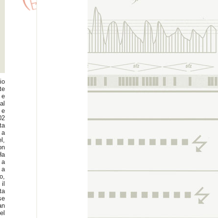
io
te
 e
al
 e
02
ta
 a
l,
on
Ha
 a
 a
o,
il
ta
se
an
el