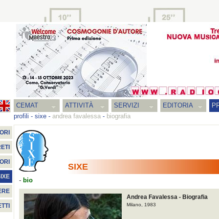
CEMAT
ATTIVITÀ
SERVIZI
EDITORIA
PR
profili
-
sixe
-
andrea favalessa
-
biografia
ORI
ETI
ORI
SIXE
IXE
-
bio
ERE
Andrea Favalessa - Biografia
Milano, 1983
TTI