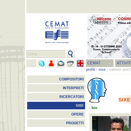
CEMAT
ATTIVI
profili
-
sixe
-
saleem anich
COMPOSITORI
INTERPRETI
RICERCATORI
SIXE
SIXE
-
bio
OPERE
PROGETTI