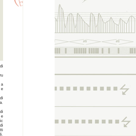
di
ru
 a
 e
di
a.
di
 e
ic
di
ti
i.