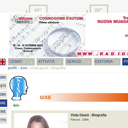
CEMAT
ATTIVITÀ
SERVIZI
EDITORIA
PR
profili
-
sixe
-
viola giusti
-
biografia
ORI
ETI
ORI
SIXE
IXE
-
bio
ERE
Viola Giusti - Biografia
Firenze, 1986
TTI