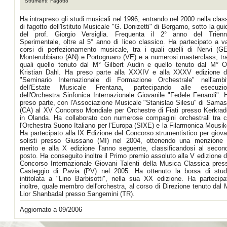
Strumenti: Fagotto
Ha intrapreso gli studi musicali nel 1996, entrando nel 2000 nella clas
di fagotto dell'Istituto Musicale "G. Donizetti" di Bergamo, sotto la gui
del prof. Giorgio Versiglia. Frequenta il 2° anno del Trienn
Sperimentale, oltre al 5° anno di liceo classico. Ha partecipato a va
corsi di perfezionamento musicale, tra i quali quelli di Nervi (GE
Monterubbiano (AN) e Portogruaro (VE) e a numerosi masterclass, tra
quali quello tenuto dal M° Gilbert Audin e quello tenuto dal M° O
Kristian Dahl. Ha preso parte alla XXXIV e alla XXXV edizione d
"Seminario Internazionale di Formazione Orchestrale" nell'ambi
dell'Estate Musicale Frentana, partecipando alle esecuzio
dell'Orchestra Sinfonica Internazionale Giovanile "Fedele Fenaroli". 
preso parte, con l'Associazione Musicale "Stanislao Silesu" di Samas
(CA) al XV Concorso Mondiale per Orchestre di Fiati presso Kerkrad
in Olanda. Ha collaborato con numerose compagini orchestrali tra c
l'Orchestra Suono Italiano per l'Europa (SIXE) e la Filarmonica Mousik
Ha partecipato alla IX Edizione del Concorso strumentistico per giova
solisti presso Giussano (MI) nel 2004, ottenendo una menzione 
merito e alla X edizione l'anno seguente, classificandosi al secon
posto. Ha conseguito inoltre il Primo premio assoluto alla V edizione d
Concorso Internazionale Giovani Talenti della Musica Classica pres
Casteggio di Pavia (PV) nel 2005. Ha ottenuto la borsa di stud
intitolata a "Lino Barbisotti", nella sua XX edizione. Ha partecipa
inoltre, quale membro dell'orchestra, al corso di Direzione tenuto dal 
Lior Shanbadal presso Sangemini (TR).
Aggiornato a 09/2006