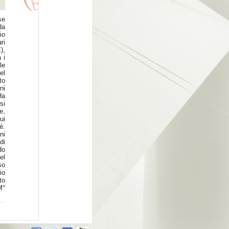
se
da
io
ri
),
 i
le
el
to
ni
Ha
si
e,
ui
é.
ni
di
do
el
so
io
to
M°