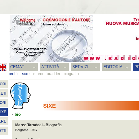
CEMAT
ATTIVITÀ
SERVIZI
EDITORIA
PR
profili
-
sixe
-
marco taraddei
-
biografia
ORI
ETI
ORI
SIXE
IXE
-
bio
ERE
Marco Taraddei - Biografia
Bergamo, 1987
TTI