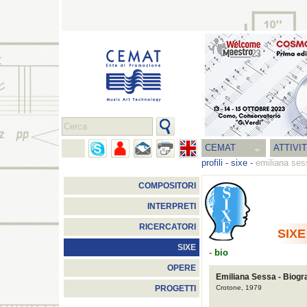
CEMAT
ATTIVI
profili
-
sixe
-
emiliana ses
COMPOSITORI
INTERPRETI
RICERCATORI
SIXE
SIXE
-
bio
OPERE
Emiliana Sessa - Biogra
Crotone, 1979
PROGETTI