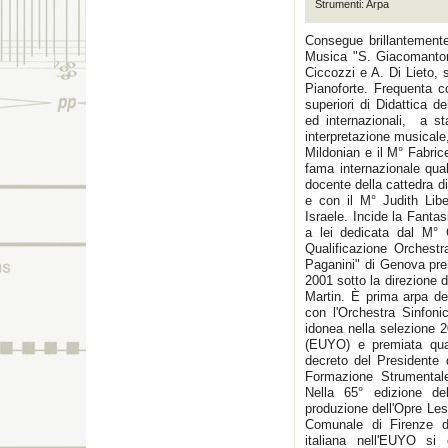
Strumenti: Arpa
Consegue brillantemente
Musica "S. Giacomantoni
Ciccozzi e A. Di Lieto,
Pianoforte. Frequenta c
superiori di Didattica d
ed internazionali, a st
interpretazione musicale
Mildonian e il M° Fabric
fama internazionale qual
docente della cattedra di
e con il M° Judith Libe
Israele. Incide la Fant
a lei dedicata dal M° 
Qualificazione Orchestr
Paganini" di Genova pre
2001 sotto la direzione 
Martin. È prima arpa de
con l'Orchestra Sinfoni
idonea nella selezione 
(EUYO) e premiata qual
decreto del Presidente 
Formazione Strumentale
Nella 65° edizione de
produzione dell'Opre Les
Comunale di Firenze d
italiana nell'EUYO si