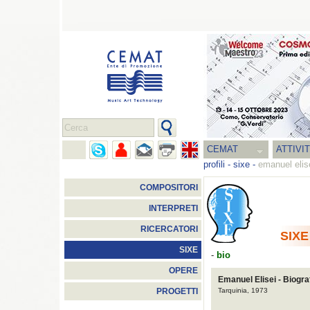
CEMAT
ATTIVI
profili
-
sixe
-
emanuel elis
COMPOSITORI
INTERPRETI
RICERCATORI
SIXE
SIXE
-
bio
OPERE
Emanuel Elisei - Biogra
Tarquinia, 1973
PROGETTI