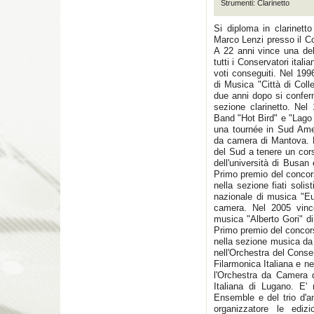
Strumenti: Clarinetto
Si diploma in clarinet
Marco Lenzi presso il C
A 22 anni vince una dell
tutti i Conservatori itali
voti conseguiti. Nel 19
di Musica "Città di Col
due anni dopo si confer
sezione clarinetto. Nel 
Band "Hot Bird" e "Lago
una tournée in Sud Amer
da camera di Mantova. N
del Sud a tenere un corso
dell'università di Busan
Primo premio del concors
nella sezione fiati soli
nazionale di musica "Eu
camera. Nel 2005 vinc
musica "Alberto Gori" d
Primo premio del concor
nella sezione musica da 
nell'Orchestra del Conse
Filarmonica Italiana e ne
l'Orchestra da Camera 
Italiana di Lugano. E' 
Ensemble e del trio d'a
organizzatore le edizi